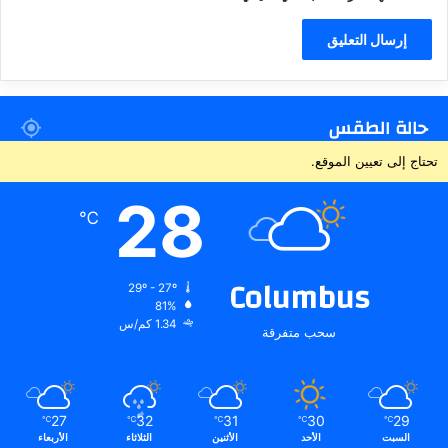
حالة الطقس
تحتاج إلى تعيين الموقع.
28
℃
Columbus
29º - 27º
81%
1.34 كم/س
سحب متفرقة
27
32
31
30
29
℃
℃
℃
℃
℃
السبت
الأحد
الأثنين
الثلاثاء
الأربعاء