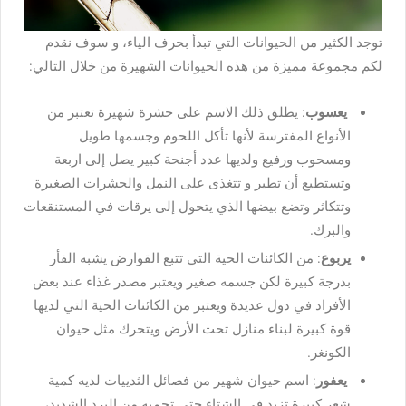
توجد الكثير من الحيوانات التي تبدأ بحرف الياء، و سوف نقدم
لكم مجموعة مميزة من هذه الحيوانات الشهيرة من خلال التالي:
يعسوب
: يطلق ذلك الاسم على حشرة شهيرة تعتبر من
الأنواع المفترسة لأنها تأكل اللحوم وجسمها طويل
ومسحوب ورفيع ولديها عدد أجنحة كبير يصل إلى اربعة
وتستطيع أن تطير و تتغذى على النمل والحشرات الصغيرة
وتتكاثر وتضع بيضها الذي يتحول إلى يرقات في المستنقعات
والبرك.
يربوع
: من الكائنات الحية التي تتبع القوارض يشبه الفأر
بدرجة كبيرة لكن جسمه صغير ويعتبر مصدر غذاء عند بعض
الأفراد في دول عديدة ويعتبر من الكائنات الحية التي لديها
قوة كبيرة لبناء منازل تحت الأرض ويتحرك مثل حيوان
الكونغر.
يعفور
: اسم حيوان شهير من فصائل الثدييات لديه كمية
شعر كبيرة تزيد في الشتاء حتى تحميه من البرد الشديد،