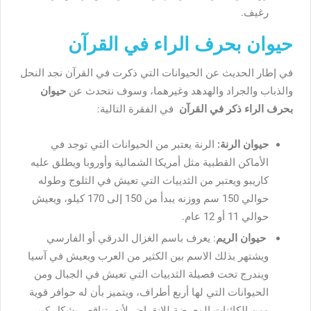
رغيف.
حيوان بحرف الراء في القرآن
في إطار الحديث عن الحيوانات التي ذكرت في القرآن نجد النحل
والذباب والجراد والهدهد وغيرهما، وسوف نتحدث عن
حيوان
بحرف الراء ذكر في القرآن
في الفقرة التالية:
حيوان الرنة:
الرنة يعتبر من الحيوانات التي توجد في
الأماكن القطبية مثل أمريكا الشمالية وأوروبا ويطلق عليه
كاريبو ويعتبر من الثدييات التي تعيش في الثلوج وطوله
حوالي 150 سم ووزنه يبدأ من 150 إلى 170 كيلو، ويعيش
حوالي 11 أو 12 عام.
حيوان الريم
: يعرف باسم الغزال الدرقي أو الفارسي
ويشتهر بذلك الاسم بين الكثير من العرب ويعيش في آسيا
ويندرج تحت فصيلة الثدييات التي تعيش في الجبال ومن
الحيوانات التي لها أربع أطراف، ويتميز بأن له حوافر قوية
ومن الكائنات المعرضة للانقراض لأنه يتناقص بشكل كبير.