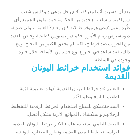
بعد أن خسرت أثينا معركة، أقنع رجل يدعى ديوكليس شعب
سيراكيوز بإنشاء نوع جديد من الحكومة حيث يكون للجميع رأي.
طُرد زعيم يُدعى هرموقراط لأنه كان معتدلاً للغاية، وتولى صديقه
ديونيسيوس زمام الأمور. حكم ديونيسيوس كطاغية وخاض العديد
من الحروب ضد قرطاج، لكنه لم يحقق الكثير من النجاح. ومع
ذلك، فقد ساعد في اختراع نوع جديد من الأسلحة خلال فترة
وجوده في السلطة.
فوائد استخدام خرائط اليونان
القديمة
التعليم:تُعد خرائط اليونان القديمة أدوات تعليمية قيّمة
لطلاب التاريخ وعلم الآثار.
السياحة:يمكن للسياح استخدام الخرائط الرقمية للتخطيط
لرحلاتهم واستكشاف المواقع الأثرية بشكل أفضل.
البحث العلمي:يستخدم علماء الآثار خرائط اليونان القديمة
لدراسة تخطيط المدن القديمة وتطور الحضارة اليونانية.