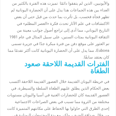
والأيونيين، الذين لم يتفقوا دائمًا تميزت هذه الفترة بالكثير من
العداء بين هذه الجماعات هذا يدل على أن الحضارة اليونانية لم
تظهر فجأة فحسب، بل تأثرت بما حدث من قبل حتى أن بعض
الاكتشافات في علم الآثار تحدث فكرة «العصر المظلم» في
التاريخ اليوناني، مما أدى إلى تراجع أصول جوانب معينة من
الثقافة اليونانية بمئات السنين، على سبيل المثال في عام 1981
تم العثور على موقع دفن من فترة مبكرة جدًا في جزيرة تسمى
Euboea، مما يدل على أن الحضارة اليونانية كانت أكثر تقدمًا مما
كان يعتقد سابقًا.
الفترات القديمة اللاحقة صعود
الطغاة
في خريطة اليونان القديمة خلال العصور القديمة اللاحقة اكتسب
بعض الحكام الذين يطلق عليهم الطغاة السلطة والسيطرة، في
العصور القديمة كان للحضارات الغنية في آسيا واليونان مستويات
مختلفة من الثروة مما تسبب في بعض الصراعات الاجتماعية
إحدى الطرق التي حاولوا بها الحفاظ على مكانتهم المتميزة كانت
من خلال صداقة الضيف، ولكن مع بدء المجتمعات اليونانية في