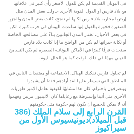
في اليونان القديمة لم يكن للدول الأصغر رأي كبير في علاقاتها
مع بلاد فارس أو الدول القوية الأخرى حاولت بعض المدن مثل
إريتريا محاربة بلاد فارس لكنها لم تنجح، كانت بعض المدن والجزر
الصغيرة فخورة بالقول إنها ساعدت اليونان في حرب كبيرة لكن
في بعض الأحيان، تختار المدن الجانبين بناءً على مصالحها الخاصة
أو نكاية جيرانها لم يكن من الواضح ما إذا كانت بلاد فارس
ستحدث فرقًا كبيرًا في الأماكن اليونانية الصغيرة لم يكن التسامح
الديني مهمًا في ذلك الوقت كما هو الحال اليوم.
لم تحاول فارس تفكيك الهياكل الاجتماعية أو معتقدات الناس في
المناطق التي تسيطر عليها لقد أرادهم فقط أن يشيدوا
ويتصرفون باحترام، كان هذا مشابهًا لكيفية تعامل الإمبراطوريات
الأخرى مثل أثينا وإسبرطة مع رعاياها كان الأثينيون مرنين وفهموا
أنه لا يمكن للجميع أن يكون لهم حكومة مثل حكومتهم.
القرن الرابع إلى سلام الملك (386
قبل الميلاد)ديونيسيوس الأول من
سيراكيوز