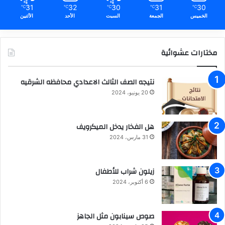
31
32
30
31
30
℃
℃
℃
℃
℃
الخميس
الجمعة
السبت
الأحد
الأثنين
مختارات عشوائية
نتيجه الصف الثالث الاعدادي محافظه الشرقيه
20 يونيو، 2024
هل الفخار يدخل الميكرويف
31 مارس، 2024
زيلون شراب للأطفال
6 أكتوبر، 2024
صوص سينابون مثل الجاهز