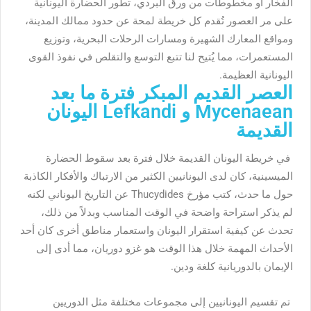
الفخار أو مخطوطات من ورق البردي، تطور الحضارة اليونانية
على مر العصور تُقدم كل خريطة لمحة عن حدود ممالك المدينة،
ومواقع المعارك الشهيرة ومسارات الرحلات البحرية، وتوزيع
المستعمرات، مما يُتيح لنا تتبع التوسع والتقلص في نفوذ القوى
اليونانية العظيمة.
العصر القديم المبكر فترة ما بعد
Mycenaean و Lefkandi اليونان
القديمة
في خريطة اليونان القديمة خلال فترة بعد سقوط الحضارة
الميسينية، كان لدى اليونانيين الكثير من الارتباك والأفكار الكاذبة
حول ما حدث، كتب مؤرخ Thucydides عن التاريخ اليوناني لكنه
لم يذكر استراحة واضحة في الوقت المناسب وبدلاً من ذلك،
تحدث عن كيفية استقرار اليونان واستعمار مناطق أخرى كان أحد
الأحداث المهمة خلال هذا الوقت هو غزو دوريان، مما أدى إلى
الإيمان بالدوريانية كلغة ودين.
تم تقسيم اليونانيين إلى مجموعات مختلفة مثل الدوريين