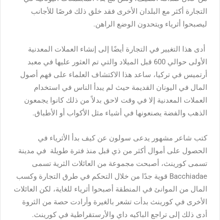
التجارة أكثر مع البلدان الأخرى فقد خلق ذلك فرصًا للأجانب
ليصبحوا أثرياء ويتحدون الوضع الراهن.
أدى هذا التغيير في التجارة أيضًا إلى إنشاء العملات المعدنية
الأولى حوالي 600 قبل الميلاد والتي تم العثور عليها في معبد
أرتميس في تركيا، ساعد هذا الاكتشاف العلماء على فهم أصول
المال في اليونان القديمة حيث لم يبدأ الناس في استخدام
العملات المعدنية إلا في وقت لاحق بدلاً من ذلك كانوا يجمعون
الذهب والفضة يصنعونها في أشياء مثل الأكواب أو الأطباق.
كتب شاعر مشهور يدعى سولون عن كيف بدأ الأثرياء في
الحصول على أموال أكثر من ذي قبل منذ فترة طويلة في مدينة
تسمى كورينث، أصبحت مجموعة من العائلات الثرية تسمى
Bacchiadae قوية جدًا من خلال التحكم في طرق التجارة وكسب
المال من الموانئ في المنطقة أصبحوا أثرياء للغاية، لكن العائلات
الأخرى في كورينث بدأت تشعر بالغيرة وأرادت حصة من الثروة
أدى ذلك إلى تراجع الباكيه داي والأرستقراطية في كورينث.