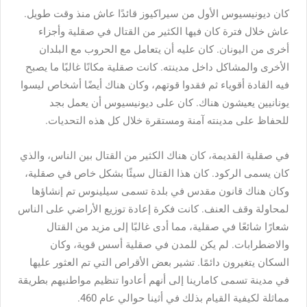
كان ديونيسيوس الأول من سيراكيوز قائدًا عاش منذ وقت طويل.
عاش خلال فترة كان فيها الكثير من القتال في صقلية وأجزاء
أخرى من اليونان. كان عليه أن يتعامل مع الحروب مع البلدان
الأخرى والمشاكل داخل مدينته. كانت صقلية مكانًا غالبًا ما يصبح
فيه القادة أقوياء ثم فقدوا قوتهم، وكان هناك أيضًا أشخاص ليسوا
يونانيين يعيشون هناك. كان على ديونيسيوس أن يعمل بجد
للحفاظ على مدينته آمنة ومستقرة خلال كل هذه التحديات.
في صقلية القديمة، كان هناك الكثير من القتال بين الناس، والذي
كان يسمى الركود. كان هذا القتال سيئًا بشكل خاص في صقلية،
وكان هناك قانون مقدس في بلدة تسمى سيلينوس تم إنشاؤها
لمحاولة وقف العنف. كانت فكرة إعادة توزيع الأراضي على الناس
شعارًا شائعًا في صقلية، مما أدى غالبًا إلى مزيد من القتال
والاضطرابات. لم يكن للمدن في صقلية أسس قوية، وكان
السكان يتغيرون دائمًا. تشير بعض الأقراص التي تم العثور عليها
في مدينة تسمى كامارينا إلى أنهم أعادوا تنظيم مواطنيهم بطريقة
مماثلة لكيفية القيام بذلك في أثينا حوالي عام 460.