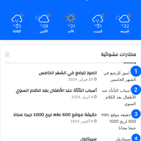
23
29
31
31
32
℃
℃
℃
℃
℃
الجمعة
السبت
الأحد
الأثنين
الثلاثاء
مختارات عشوائية
الموز للرضع في الشهر الخامس
25 فبراير، 2024
أسباب التأتأة عند الأطفال بعد الكلام السوي
4 أبريل، 2024
حقيقة موقع mbc 600 لربح 1000 جيجا مجانا
6 أكتوبر، 2024
سيبتازول