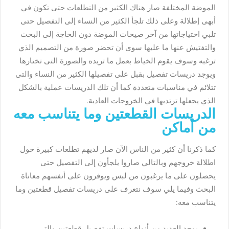
الموضة المختلفة صار هناك الكثير من التطلعات حتى تكون في
أبهى إطلالة وعلى ذلك تلجأ الكثير من النساء إلى التفصيل حتى
تلبي احتياجاتها من آخر صيحات الموضة دون الحاجة إلى البحث
والتفتيش عنها ما عليها سوى أن تحضر صورة من التصميم الذي
ترغبه وسوف يقوم الخياط بعمل ما تريده والصورة التى تختارها
ويوجد دريسات تفصيل بقبل على تفصيلها الكثير من النساء والتى
تتلائم في مناسبات متعددة كما أن تلك الدريسات عملية بالشكل
الذي يجعلها ترتديها في الخروجات العادية.
الدريسات القطعتين وما يتناسب معه
من أماكن
كما ذكرنا أن كثير من الناس الآن صار لديهم تطلعات كبيرة حول
اطلالة خروجهم وبالتالي صاروا يلجأون إلى التفصيل حتى
يحصلون على ما يرغبون من لبس ويوفرون على أنفسهم معاناة
البحث وفيما يلي سوف نتعرف على دريسات تفصيل قطعتين وما
يتناسب معه:
يوجد العديد من أنواع دريسات تفصيل قطعتين والتي