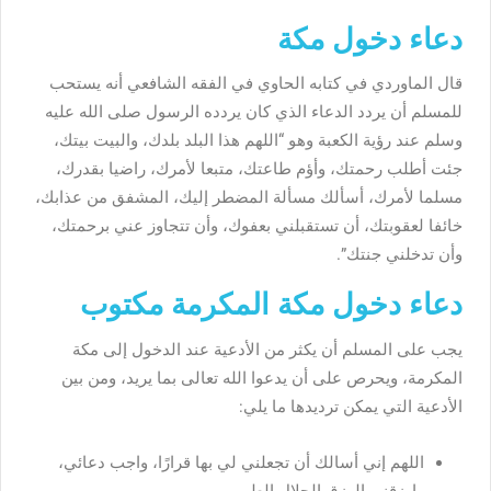
دعاء دخول مكة
قال الماوردي في كتابه الحاوي في الفقه الشافعي أنه يستحب
للمسلم أن يردد الدعاء الذي كان يردده الرسول صلى الله عليه
وسلم عند رؤية الكعبة وهو “اللهم هذا البلد بلدك، والبيت بيتك،
جئت أطلب رحمتك، وأؤم طاعتك، متبعا لأمرك، راضيا بقدرك،
مسلما لأمرك، أسألك مسألة المضطر إليك، المشفق من عذابك،
خائفا لعقوبتك، أن تستقبلني بعفوك، وأن تتجاوز عني برحمتك،
وأن تدخلني جنتك”.
دعاء دخول مكة المكرمة مكتوب
يجب على المسلم أن يكثر من الأدعية عند الدخول إلى مكة
المكرمة، ويحرص على أن يدعوا الله تعالى بما يريد، ومن بين
الأدعية التي يمكن ترديدها ما يلي:
اللهم إني أسالك أن تجعلني لي بها قرارًا، واجب دعائي،
وارزقني الرزق الحلال الطيب.