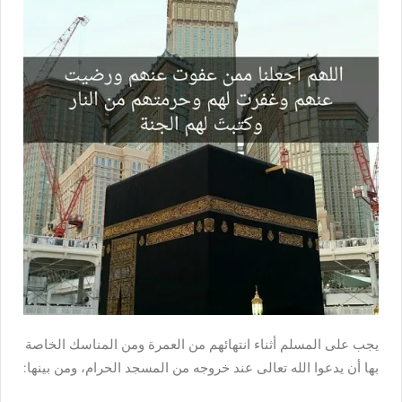
يجب على المسلم أثناء انتهائهم من العمرة ومن المناسك الخاصة
بها أن يدعوا الله تعالى عند خروجه من المسجد الحرام، ومن بينها: