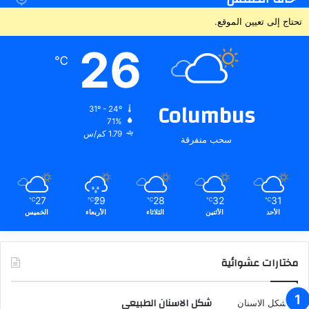
تحتاج إلى تعيين الموقع.
26
℃
Columbus
31º - 24º
71%
1.79 كم/س
سحب متفرقة
27
29
28
32
31
℃
℃
℃
℃
℃
الأحد
الأثنين
الثلاثاء
الأربعاء
الخميس
مختارات عشوائية
شكل الاسنان الطبيعي