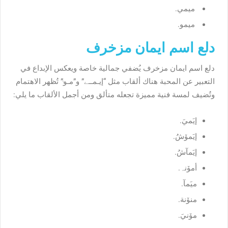
ميمي.
ميمو.
دلع اسم ايمان مزخرف
دلع اسم ايمان مزخرف يُضفي جمالية خاصة ويعكس الإبداع في
التعبير عن المحبة هناك ألقاب مثل “إيـمــﮯ” و”مـوּּ” تُظهر الاهتمام
وتُضيف لمسة فنية مميزة تجعله متألق ومن أجمل الألقاب ما يلي:
إيَميَ.
إيَمۆشُ.
إيَمآشُ.
أمۆنہ.
ميَمآ.
منۆنة.
مۆنيَ.