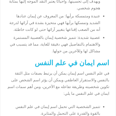
ويهدف إلى تحسينها، وأحيانًا يعتبر النقد الموجه إليها بمثابة
هجوم شخصي.
عنيدة ومتمسكة برأيها: من المعروف عن إيمان عنادها
الشديد وتمسكها برأيها فهي متحيزة بشدة في آرائها لدرجة
أنه من الصعب إقناعها بتغيير آرائها حتى لو كانت خاطئة.
عصبية شديدة: تتميز شخصية إيمان بالعصبية المستمرة
والاهتمام بالتفاصيل فهي دقيقة للغاية، مما قد يتسبب في
مشاكل لها وللآخرين من حولها.
اسم ايمان في علم النفس
في علم النفس اسم إيمان يمكن أن يرتبط بصفات مثل الثقة
بالنفس والاستقرار العاطفي ويمكن أن يؤثر اسم الشخص على
تكوين شخصيته وطريقة تفاعله مع الآخرين، ومن أهم سمات اسم
ايمان في علم النفس ما يلي:
تتميز الشخصية التي تحمل اسم إيمان في علم النفس
بالقوة والقدرة على التحمل والمثابرة.