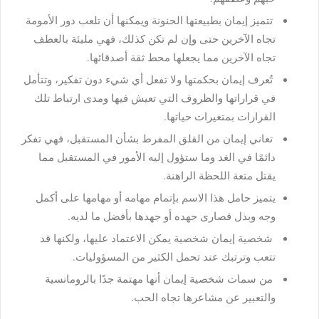
تتميز إيمان بطبيعتها الحنونة ويمكنها أن تلعب دور الأمومة
تجاه الآخرين حتى وإن لم تكن كذلك، فهي مليئة بالعطف
تجاه الآخرين مما يجعلها محط ثقة أصدقائها.
تُعرف إيمان بحكمتها ولا تفعل أي شيء دون تفكير، وتتأمل
في قراراتها والظروف التي تعيش فيها ومدى ارتباط تلك
القرارات بمتغيرات حياتها.
تعاني إيمان من القلق المفرط بشأن المستقبل، فهي تفكر
دائمًا في الغد وما ستؤول إليه الأمور في المستقبل مما
يقتل متعة اللحظة الراهنة.
يتميز حامل هذا الاسم بإتمام مهامه أو مهامها على أكمل
وجه وبذل قصارى جهده أو جهدها بأفضل ما لديه.
شخصية إيمان شخصية يمكن الاعتماد عليها، ولكنها قد
تتعب وترتبك عند تحمل الكثير من المسؤوليات.
من سمات شخصية إيمان أنها مهتمة جدًا بالرومانسية
والتعبير عن مشاعرها تجاه الحب.