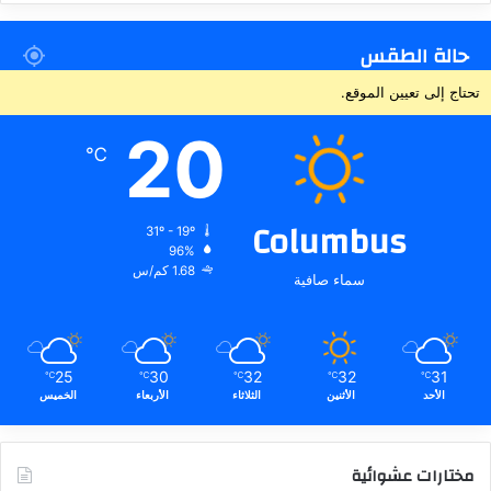
حالة الطقس
تحتاج إلى تعيين الموقع.
20
℃
Columbus
31º - 19º
96%
1.68 كم/س
سماء صافية
25
30
32
32
31
℃
℃
℃
℃
℃
الأحد
الأثنين
الثلاثاء
الأربعاء
الخميس
مختارات عشوائية