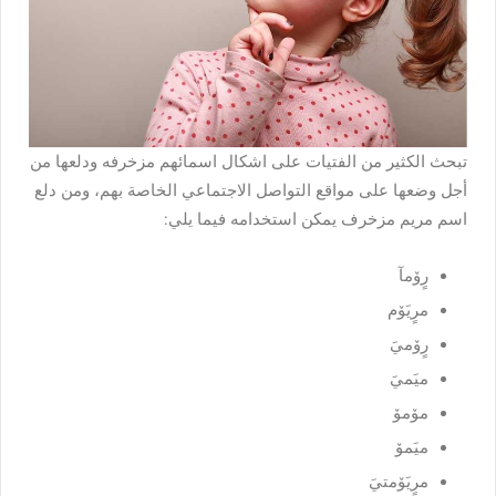
تبحث الكثير من الفتيات على اشكال اسمائهم مزخرفه ودلعها من
أجل وضعها على مواقع التواصل الاجتماعي الخاصة بهم، ومن دلع
اسم مريم مزخرف يمكن استخدامه فيما يلي:
رٍۆمآ
مرٍيَۆم
رٍۆميَ
ميَميَ
مۆمۆ
ميَمۆ
مرٍيَۆمتيَ