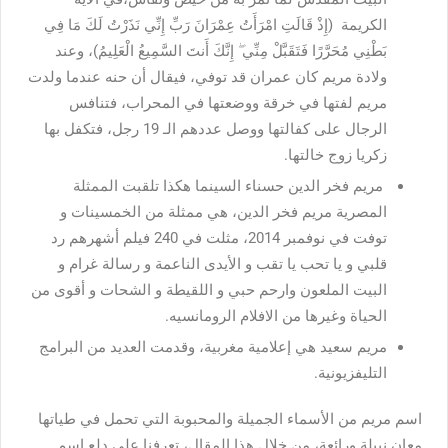
الكريمة (إِذْ قَالَتِ امْرَأَتُ عِمْرَانَ رَبِّ إِنِّي نَذَرْتُ لَكَ مَا فِي
بَطْنِي مُحَرَّرًا فَتَقَبَّلْ مِنِّي ۖ إِنَّكَ أَنتَ السَّمِيعُ الْعَلِيمُ)، وعند
ولادة مريم كان عمران قد توفي، فيقال أن حنه عندما ولدت
مريم لفتها في خرقة ووضعتها في المحراب، فتنافس
الرجال على كفالتها ووصل عددهم الـ 19 رجل، فتكفل بها
زكريا زوج خالتها.
مريم فخر الدين حسناء السينما هكذا تلقبت الممثلة
المصرية مريم فخر الدين، هي ممثلة من الخمسينات و
توفت في نوفمبر 2014، مثلت في 240 فيلم أشهرهم رد
قلبي و يا تحب يا تقب و الأيدى الناعمة و رسالة غرام و
البيت الملعون وارحم حبي و اللقيطة و الشحات و أقوى من
الحياة وغيرها من الافلام الرومانسيه.
مريم سعيد هي إعلامية مغربية، وقدمت العديد من البرامج
التليفزيونية.
اسم مريم من الأسماء الجميلة والمحبوبة التي تحمل في طياتها
معانٍ نبيلة ورائعة، من خلال هذا المقال، تعرفنا على دلع اسم