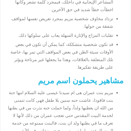
المشاعر الإيجابية في داخلك، فبمجرد كلمة تشعر وكأنها
اخطأت خطأ شديد في حق الآخرين.
تزداد مخاوف شخصية مريم بمجرد تعريض نفسها لمواقف
شفقة من حولها.
تقلبات المزاج والإثارة السهلة يعاب على سلوكها ذلك.
قد تكون شخصية متشككة، كما يمكن أن تكون في بعض
الأوقات سيئة الظن في بعض المواقف التي تمر بها، خاصة
تلك المتعلقة بالعلاقات، وهذا ما يجعلها غير مرتاحة ويؤثر
على طريقة تفكيرها.
مشاهير يحملون اسم مريم
مريم بنت عمران هى ام سيدنا عيسى عليه السلام امها حنة
بنت فاقوذا، عاشت حنه سنين بلا طفل فهى كانت تتمنى
من الله ان يعطيها ولداً، ولما حملت حنه نذرت من في بطنها
لخدمة البيت المقدس حتى تعجب عمران من ذلك لأنها لا
تعرف ما في بطنها ولد ان بنت، فالبنت ممنوعه من خدمة
البيت المقدس لما تمر به من حيض ونفاس،في الآية