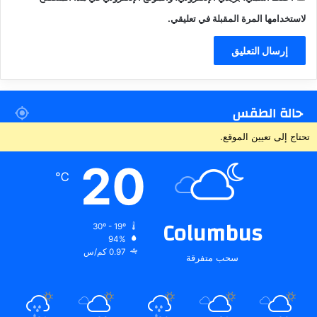
لاستخدامها المرة المقبلة في تعليقي.
حالة الطقس
تحتاج إلى تعيين الموقع.
20
℃
Columbus
30º - 19º
94%
0.97 كم/س
سحب متفرقة