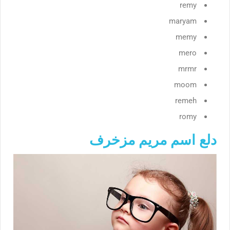
remy
maryam
memy
mero
mrmr
moom
remeh
romy
دلع اسم مريم مزخرف