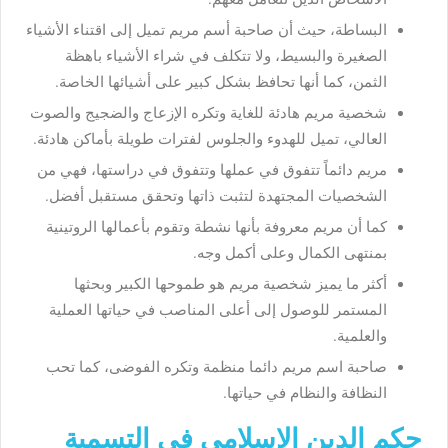
البساطة، حيث أن صاحبة أسم مريم تميل إلى اقتناء الأشياء
الصغيرة والبسيط، ولا تتكلف في شراء الأشياء باهظة
الثمن، كما أنها تحافظ بشكل كبير على أشيائها الخاصة.
شخصية مريم هادئة للغاية وتكره الإزعاج والضجيج والصوت
العالي، تميل للهدوء والجلوس لفترات طويلة بأماكن هادئة.
مريم دائماً تتفوق في عملها وتتفوق في دراستها، فهي من
الشخصيات المجتهدة لتثبت ذاتها وتحقق مستقبل أفضل.
كما أن مريم معروفة بأنها نشطة وتقوم بأعمالها الروتينية
بمنتهى الكمال وعلى أكمل وجه.
أكثر ما يميز شخصية مريم هو طموحها الكبير وبحثها
المستمر للوصول إلى أعلى المناصب في حياتها العملية
والعلمية.
صاحبة اسم مريم دائما منظمة وتكره الفوضى، كما تحب
النظافة والنظام في حياتها.
حكم الدين الإسلامي في التسمية