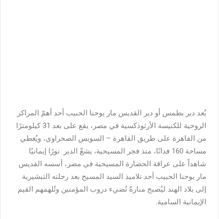
يُعد دير بطمس أو دير القديس مار يوحنا الحبيب أحد أهمّ المراكز
الروحية للكنيسة الأرثوذكسية في مصر، يقع على بعد 31 كيلومترًا
من القاهرة على طريق القاهرة – السويس الصحراوي، ويُغطي
مساحة 160 فدانًا، منذ فجر المسيحية، يشعّ الدير نورًا إيمانيًا
شاهداً على عراقة الحضارة المسيحية في مصر، أسسه القديس
مار يوحنا الحبيب أحد تلاميذ السيد المسيح بعد رحلته التبشيرية
إلى بلاد الهند ليُصبح منارةً تُضيء دروب المؤمنين وتُلهمهم القيم
الإيمانية السامية.