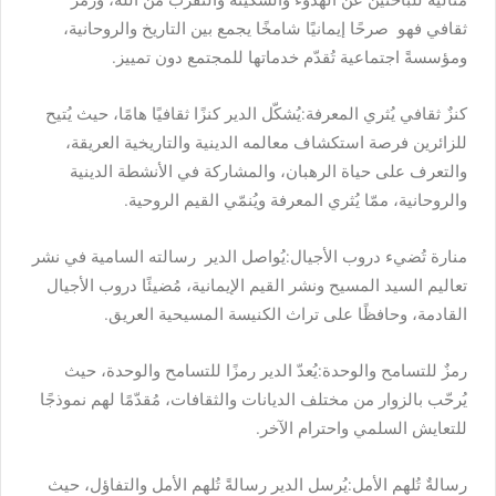
ثقافي فهو صرحًا إيمانيًا شامخًا يجمع بين التاريخ والروحانية،
ومؤسسةً اجتماعية تُقدّم خدماتها للمجتمع دون تمييز.
كنزٌ ثقافي يُثري المعرفة:يُشكّل الدير كنزًا ثقافيًا هامًا، حيث يُتيح
للزائرين فرصة استكشاف معالمه الدينية والتاريخية العريقة،
والتعرف على حياة الرهبان، والمشاركة في الأنشطة الدينية
والروحانية، ممّا يُثري المعرفة ويُنمّي القيم الروحية.
منارة تُضيء دروب الأجيال:يُواصل الدير رسالته السامية في نشر
تعاليم السيد المسيح ونشر القيم الإيمانية، مُضيئًا دروب الأجيال
القادمة، وحافظًا على تراث الكنيسة المسيحية العريق.
رمزٌ للتسامح والوحدة:يُعدّ الدير رمزًا للتسامح والوحدة، حيث
يُرحّب بالزوار من مختلف الديانات والثقافات، مُقدّمًا لهم نموذجًا
للتعايش السلمي واحترام الآخر.
رسالةٌ تُلهم الأمل:يُرسل الدير رسالةً تُلهم الأمل والتفاؤل، حيث