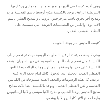
وهي أقدم كنيسة في الدير، وتتميز بجمالها المعماري وزخارفها
البيزنطية الرائعة، يوجد بالكنيسة مذبح أوسط باسم القديسة مريم
ومذبح آخر بحري باسم مارجرجس الرومان والمذبح القبلي باسم
الأنبا بولا، والكثير من التصميمات العريقة التي صممت على
النظام القبطي القديم.
كنيسة القديس مار يوحنا الحبيب
وهي كنيسة حديثة تُقام فيها الصلوات اليومية حيث تم تصميم باب
الكنيسة مثل تصميم باب النبوات الموجود في دير السريان، وتضم
الكنيسة على جدرانها وسقفها اهم الرسومات الرائعه وفقا للفن
القبطي القديم تجعلك عند الدخول كانك امام تحفة اثرية فنية
عريقة، كل هذه الرسومات والتحف الفنية مستوحاة من الكنائس
القديمة والفن القبطي القديم، ويوجد بالكنيسة ايضا ثلاث مذابح
مذبح القديس يوحنا الحبيب و مذبح الانبا موسى والانبا ارسانيوس
وايضا مذبح الانبا كاراس والانبا بيشوى.