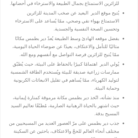
للزائرين الاستمتاع بجمال الطبيعة والاسترخاء في أحضانها.
يُتيح موقع الدير البعيد عن صخب المدينة للزائرين
الاستمتاع بهواء نقي وصحي، ممّا يُساعد على الاسترخاء
وتحسين الصحة النفسية والجسدية.
بفضل موقعه الهادئ وسط الطبيعة يُعدّ دير بطمس مكانًا
مثاليًا للتأمل والاعتكاف، بعيدًا عن ضوضاء الحياة اليومية،
ممّا يُتيح للزائرين فرصة التواصل مع أنفسهم ومع الله.
يُولي الدير اهتمامًا كبيرًا بالحفاظ على البيئة، حيث يُطبّق
ممارسات زراعية صديقة للبيئة ويُستخدم الطاقة الشمسية
لتوليد الكهرباء، ممّا يُساهم في تقليل الانبعاثات الكربونية
وحماية البيئة.
منذ نشأته، اتّخذ دير بطمس مكانة مرموقة كمنارة إيمانية،
حيث اشتهر بالحياة الرهبانية الصارمة، مُطبّقًا تعاليم السيد
المسيح بدقة.
جذب دير بطمس على مرّ العصور العديد من المسيحيين من
مختلف أنحاء العالم للحجّ والاعتكاف، باحثين عن السكينة