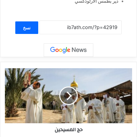
دير بطمس الأرثوذكسي
نسخ
حج المسيحين