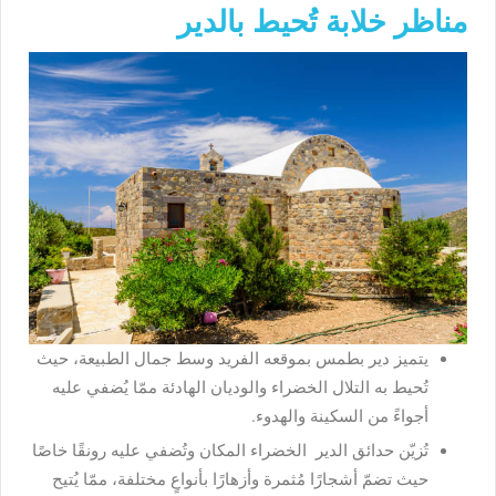
مناظر خلابة تُحيط بالدير
يتميز دير بطمس بموقعه الفريد وسط جمال الطبيعة، حيث
تُحيط به التلال الخضراء والوديان الهادئة ممّا يُضفي عليه
أجواءً من السكينة والهدوء.
تُزيّن حدائق الدير الخضراء المكان وتُضفي عليه رونقًا خاصًا
حيث تضمّ أشجارًا مُثمرة وأزهارًا بأنواعٍ مختلفة، ممّا يُتيح