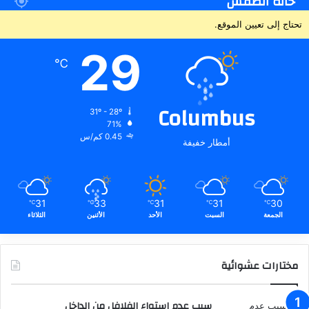
حالة الطقس
تحتاج إلى تعيين الموقع.
29
℃
Columbus
31º - 28º
71%
0.45 كم/س
أمطار خفيفة
31
33
31
31
30
℃
℃
℃
℃
℃
الجمعة
السبت
الأحد
الأثنين
الثلاثاء
مختارات عشوائية
سبب عدم استواء الفلافل من الداخل