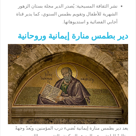
نشر الثقافة المسيحية: يُصدر الدير مجلة بستان الزهور
الشهرية للأطفال وتقويم بطمس السنوي، كما يدير قناة
أجابي الفضائية و استديوهاتها.
دير بطمس منارة إيمانية وروحانية
يعد دير بطمس منارة إيمانية تُضيء درب المؤمنين، ويُعدّ وجهةً
مثاليةً للباحثين عن الهدوء والسكينة والتقرب من الله، ورمز