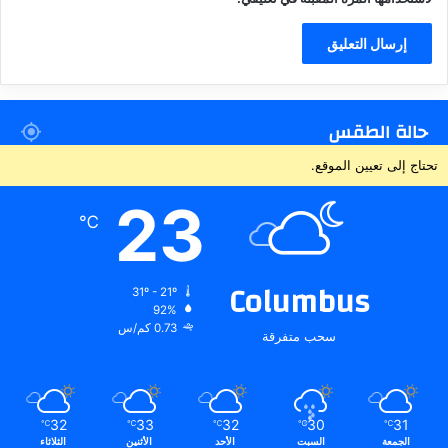
حالة الطقس
تحتاج إلى تعيين الموقع.
23
℃
Columbus
31º - 21º
92%
0.73 كم/س
سحب متفرقة
32
33
32
30
31
℃
℃
℃
℃
℃
الجمعة
السبت
الأحد
الأثنين
الثلاثاء