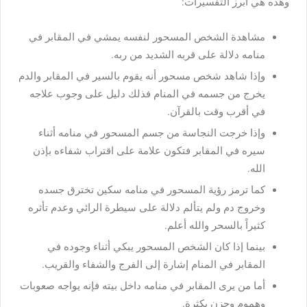
وهذه هي أبرز التفسيرات:
مشاهدة الشخص المسحور لنفسه يمشي في المقابر في
منامه دلالة على قربه الشديد من ربه.
وإذا شاهد شخص مسحور أنه يقوم بالسير في المقابر والدم
يخرج من جسمه في المنام فذلك دليل على وجوب علاجه
في أقرب وقت بالقرآن.
وإذا خرجت النجاسة من جسم المسحور في منامه أثناء
سيره في المقابر فتكون علامة على اقتراب شفاءه بإذن
الله.
كما ترمز رؤية المسحور في منامه سكين تخترق جسده
وخروج دم ولم يتألم دلالة على سيطرة الرائي وعدم تأثره
كثيراً بالسحر والله أعلم.
بينما إذا كان الشخص المسحور يبكي أثناء وجوده في
المقابر في المنام إشارة إلى الفرج والشفاء والقريب.
أما من يرى المقابر في منامه داخل بيته فإنه يواجه صعوبات
وهموم وحزن بكثرة.