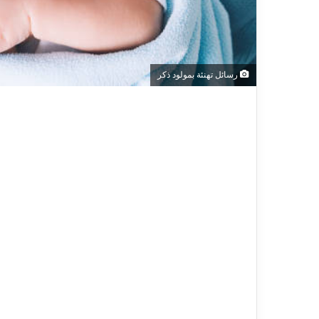
رسائل تهنئة بمولود ذكر