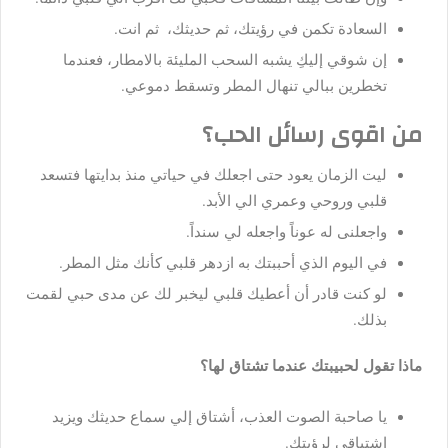
السعادة تكمن في رؤيتك، ثم حديثك، ثم انت.
إن شوقي إليكِ يشبه السحب المليئة بالامطار، فعندما
تخطرين ببالي تنهال المطر وتسقط دموعي.
من اقوى رسائل الحب؟
ليت الزمان يعود حتى اجعلك في حياتي منذ بدايتها فتسعد
قلبي وروحي وعمري الي الأبد.
واجعلنى له عوناً واجعله لي سنداً.
في اليوم الذي أحببتك به ازدهر قلبي كأنك مثل المطر.
لو كنت قادر أن أعطيك قلبي ليخبر لك عن مدى حبي لقمت
بذلك.
ماذا تقول لحبيبتك عندما تشتاق لها؟
يا صاحبة الصوت العذب، أشتاق إلي سماع حديثك ويزيد
اشتياقي لرؤيتك.