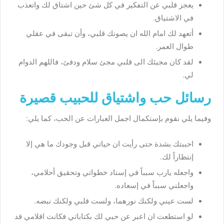
يعجز قلبي عن التفكير في كل شئ حين اشتاق لك واتعذب
في الاشتياق.
أتعهد لك امام الله ان يصونك قلبي، وأن تبقى في عقلي
طوال العمر.
لقد كان مجيئك الى قلبي مجئ سلام ودفئ، فاللهم الدوام
لي.
رسائل حب واشتياق للحبيب قصيرة
وفيما يلي نقوم بإستكمال اجمل العبارات عن الحب، كما يلي:
احببتك بشدة حتى رأيت ان حياتي قبل وجودك ما هي إلا
إنتظاراً لك.
واجعله يارب سبباً في إسناد خطواتي وتحقيق أحلامي،
واجعلني سبباً في إسعاده.
لست عيني ولكنك نورهما، ولست قلبي ولكنك نبضه.
لو استطعت ان اعبر عن حبي لك بكتاباتي فكانت اقلامي قد