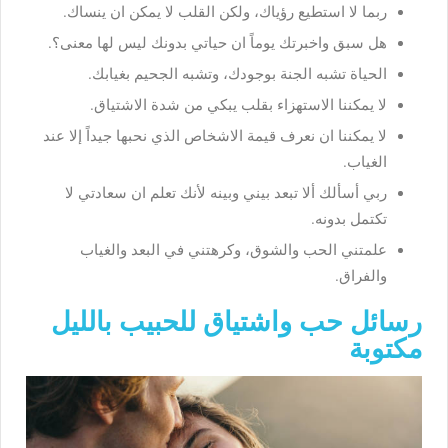
ربما لا استطيع رؤياك، ولكن القلب لا يمكن ان ينساك.
هل سبق واخبرتك يوماً ان حياتي بدونك ليس لها معنى؟.
الحياة تشبه الجنة بوجودك، وتشبه الجحيم بغيابك.
لا يمكننا الاستهزاء بقلب يبكي من شدة الاشتياق.
لا يمكننا ان نعرف قيمة الاشخاص الذي نحبها جيداً إلا عند
الغياب.
ربي أسألك ألا تبعد بيني وبينه لأنك تعلم ان سعادتي لا
تكتمل بدونه.
علمتني الحب والشوق، وكرهتني في البعد والغياب
والفراق.
رسائل حب واشتياق للحبيب بالليل
مكتوبة