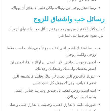
ربما تعجز روحي عن رؤياك، ولكن قلبي لا يعجز أن يهواك.
رسائل حب واشتياق للزوج
كما يمكنكِ الاختيار من بين مجموعة رسائل حب واشتياق لزوجك
التي نقوم بعرضها لكِ، كما يلي:
حينما أفتقدك اشعر انني فقدت جزءاً مني، فأنت لست فقط
زوجي ولكنك روحي.
أتمنى وجودك بجانبي الان، اتمنى ان آراك دائمًا، اتمنى ان
اشعر بحضنك ولمسك وضحكتك وحديثك.
عيونك كالنجوم التي تضئ لي ليلاً، وقلبك كالشمعة التي
تضيء حياتي، وجودك يجعل كل شئ جميل.
انت لست زوجي فقط، بل صديق وشريك حياتي، اتمنى
وجودك بجانبي الآن.
صورتك دائمًا لا تفارق ذهني، وحديثك لا يفارق قلبي وعقلي،