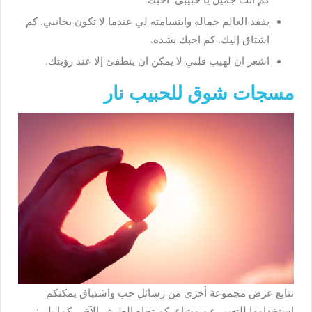
كم انت جميل يا حبيبي. احبك.
يفقد العالم جماله وابتسامته لي عندما لا تكون بجانبي. كم
اشتاق إليك. كم احبك بشده.
اشعر ان لهيب قلبي لا يمكن ان ينطفئ إلا عند رؤيتك.
مسجات شوق للحبيب نار
نتابع عرض مجموعة أخرى من رسائل حب واشتياق يمكنكم
استخدامها للتعبير عن مشاعركم تجاه الطرف الآخر، كما يلي: