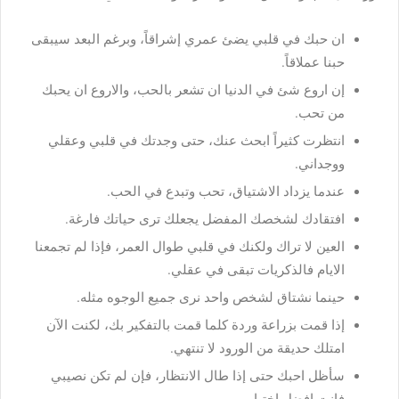
ان حبك في قلبي يضئ عمري إشراقاً، وبرغم البعد سيبقى
حبنا عملاقاً.
إن اروع شئ في الدنيا ان تشعر بالحب، والاروع ان يحبك
من تحب.
انتظرت كثيراً ابحث عنك، حتى وجدتك في قلبي وعقلي
ووجداني.
عندما يزداد الاشتياق، تحب وتبدع في الحب.
افتقادك لشخصك المفضل يجعلك ترى حياتك فارغة.
العين لا تراك ولكنك في قلبي طوال العمر، فإذا لم تجمعنا
الايام فالذكريات تبقى في عقلي.
حينما نشتاق لشخص واحد نرى جميع الوجوه مثله.
إذا قمت بزراعة وردة كلما قمت بالتفكير بك، لكنت الآن
امتلك حديقة من الورود لا تنتهي.
سأظل احبك حتى إذا طال الانتظار، فإن لم تكن نصيبي
فانت افضل اختيار.