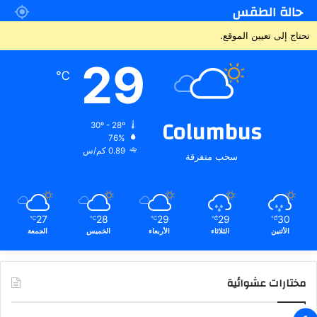
حالة الطقس
تحتاج إلى تعيين الموقع.
29
℃
Columbus
30º - 28º
76%
0.89 كم/س
سحب متفرقة
27
28
29
29
30
℃
℃
℃
℃
℃
الأثنين
الثلاثاء
الأربعاء
الخميس
الجمعة
مختارات عشوائية