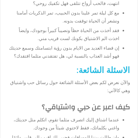
انتهت، فالحب أرواح تتلقى فهل تكفيك روحي؟
مع كل ليلة تمر علينا بدون الحبيب، تمر الذكريات أمامنا
ونشعر أن الحياة توقفت بدونه.
فقد أخذت من الحياة حظاً ونصيباً كبيراً بوجودك، وايضاً
اخذت الم الاشتياق بكونك لست قريب مني.
إن قضاء العديد من الايام بدون رؤية ابتسامتك وسمع حديثك
فهو أشد العذاب بالنسبة لي، هل تفتقدني مثلما افتقدك؟
الاسئلة الشائعة:
والآن نعرض لكم بعض الأسئلة الشائعة حول رسائل حب واشتياق
وهي كالآتي:
كيف اعبر عن حبي واشتياقي؟
عندما اشتاق إليك اتصرف مثلما تقوم، اتكلم مثل حديثك،
واغني بكلماتك، فقط لاحتوي شيئاً من وجودك.
وإن طالت بيننا المسافات فحبي لك اقرب الي قلبي دائمًا.