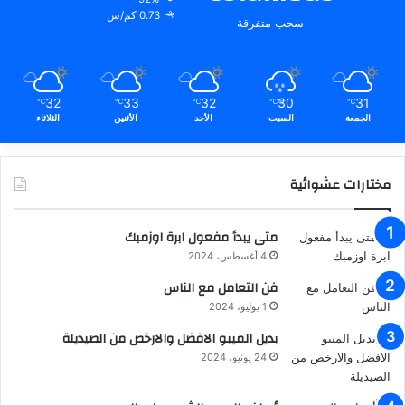
0.73 كم/س
سحب متفرقة
32
33
32
30
31
℃
℃
℃
℃
℃
الجمعة
السبت
الأحد
الأثنين
الثلاثاء
مختارات عشوائية
متى يبدأ مفعول ابرة اوزمبك
4 أغسطس، 2024
فن التعامل مع الناس
1 يوليو، 2024
بديل الميبو الافضل والارخص من الصيديلة
24 يونيو، 2024