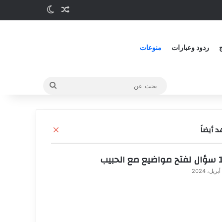
مقالة عشوائية
الوضع المظلم
ج
ردود وعبارات
منوعات
بحث
عن
 أيضاً
إ
غ
ل
الحبيب
ا
ق