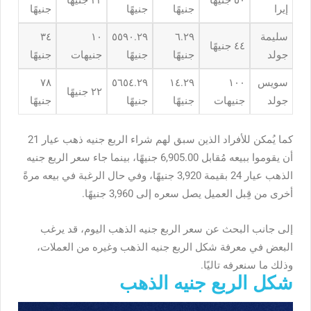
٥٠ جنيهًا
٢٢ جنيهًا
إيرا
جنيهًا
جنيهًا
جنيهًا
سليمة
٦.٢٩
٥٥٩٠.٢٩
١٠
٣٤
٤٤ جنيهًا
جولد
جنيهًا
جنيهًا
جنيهات
جنيهًا
سويس
١٠٠
١٤.٢٩
٥٦٥٤.٢٩
٧٨
٢٢ جنيهًا
جولد
جنيهات
جنيهًا
جنيهًا
جنيهًا
كما يُمكن للأفراد الذين سبق لهم شراء الربع جنيه ذهب عيار 21
أن يقوموا ببيعه مُقابل 6,905.00 جنيهًا، بينما جاء سعر الربع جنيه
الذهب عيار 24 بقيمة 3,920 جنيهًا، وفي حال الرغبة في بيعه مرةً
أخرى من قِبل العميل يصل سعره إلى 3,960 جنيهًا.
إلى جانب البحث عن
سعر الربع جنيه الذهب اليوم
، قد يرغب
البعض في معرفة شكل الربع جنيه الذهب وغيره من العملات،
وذلك ما سنعرفه تاليًا.
شكل الربع جنيه الذهب