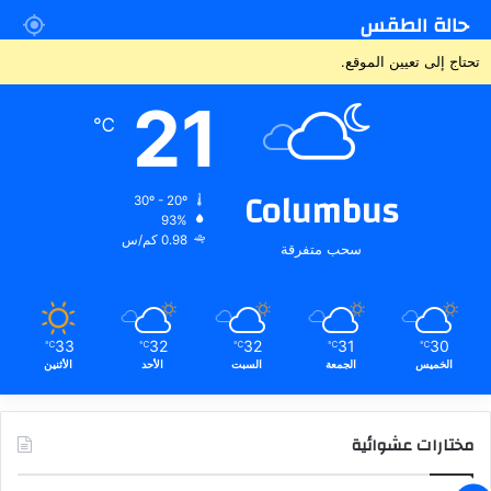
حالة الطقس
تحتاج إلى تعيين الموقع.
21
℃
Columbus
30º - 20º
93%
0.98 كم/س
سحب متفرقة
33
32
32
31
30
℃
℃
℃
℃
℃
الخميس
الجمعة
السبت
الأحد
الأثنين
مختارات عشوائية