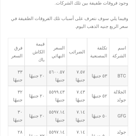
وجود فروقات طفيفة بين تلك الشركات.
وفيما يلي سوف نتعرف على أسباب تلك الفروقات الطفيفة في
سعر الربع جنيه الذهب اليوم
.
قيمة
اسم
تكلفة
السعر
فرق
الضرائب
الكاش
الشركة
المصنعية
النهائي
السعر
باك
٣٣
٥٦٠٠.٥٧
٧.٥٧
BTC
٥٣ جنيهًا
٢٠ جنيهًا
جنيهًا
جنيهًا
جنيهًا
الجلالة
٧.٤٣
٥٥٩٩.٤٣
٣٢
٥٢ جنيهًا
٢٠ جنيهًا
جولد
جنيهًا
جنيهًا
جنيهًا
٣٠
٥٥٩٧.١٤
٧.١٤
GFG
٥٠ جنيهًا
٢٠ جنيهًا
جنيهًا
جنيهًا
جنيهًا
جولد
٧.١٤
٥٥٩٧.١٤
٢٨