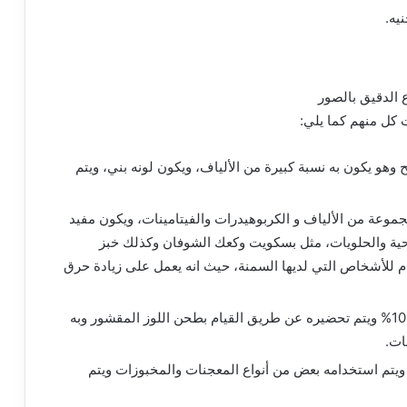
 كل منهم كما يلي:
وهو يكون به نسبة كبيرة من الألياف، ويكون لونه بني، ويتم
جموعة من الألياف و الكربوهيدرات والفيتامينات، ويكون مفيد
ية والحلويات، مثل بسكويت وكعك الشوفان وكذلك خبز
 للأشخاص التي لديها السمنة، حيث انه يعمل على زيادة حرق
دقيق اللوز: يتكون دقيق اللوز من اللوز بنسبة 100% ويتم تحضيره عن طريق القيام بطحن اللوز المقشور وبه
ات.
رز ويتم استخدامه بعض من أنواع المعجنات والمخبوزات ويتم