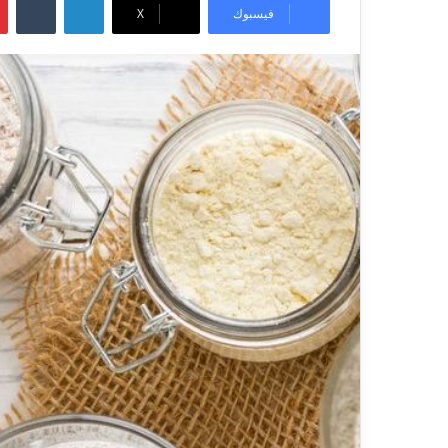
فيسبوك
X