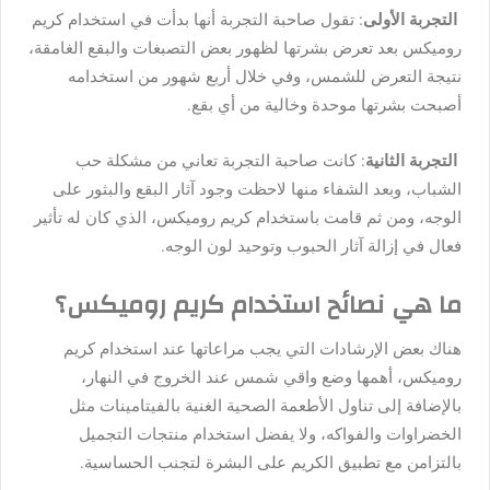
التجربة الأولى
: تقول صاحبة التجربة أنها بدأت في استخدام كريم
روميكس بعد تعرض بشرتها لظهور بعض التصبغات والبقع الغامقة،
نتيجة التعرض للشمس، وفي خلال أربع شهور من استخدامه
أصبحت بشرتها موحدة وخالية من أي بقع.
التجربة الثانية
: كانت صاحبة التجربة تعاني من مشكلة حب
الشباب، وبعد الشفاء منها لاحظت وجود آثار البقع والبثور على
الوجه، ومن ثم قامت باستخدام كريم روميكس، الذي كان له تأثير
فعال في إزالة آثار الحبوب وتوحيد لون الوجه.
ما هي نصائح استخدام كريم روميكس؟
هناك بعض الإرشادات التي يجب مراعاتها عند استخدام كريم
روميكس، أهمها وضع واقي شمس عند الخروج في النهار،
بالإضافة إلى تناول الأطعمة الصحية الغنية بالفيتامينات مثل
الخضراوات والفواكه، ولا يفضل استخدام منتجات التجميل
بالتزامن مع تطبيق الكريم على البشرة لتجنب الحساسية.