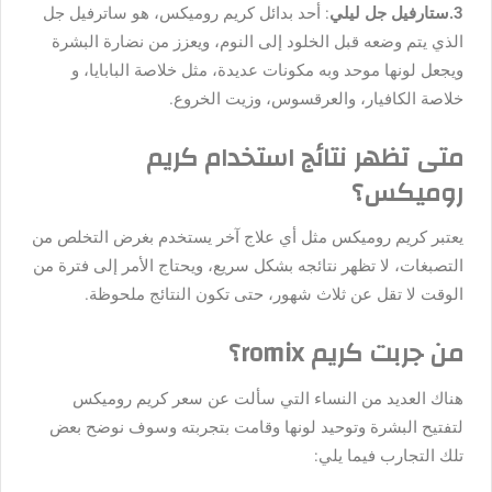
3.ستارفيل جل ليلي
: أحد بدائل كريم روميكس، هو ساترفيل جل
الذي يتم وضعه قبل الخلود إلى النوم، ويعزز من نضارة البشرة
ويجعل لونها موحد وبه مكونات عديدة، مثل خلاصة البابايا، و
خلاصة الكافيار، والعرقسوس، وزيت الخروع.
متى تظهر نتائج استخدام كريم
روميكس؟
يعتبر كريم روميكس مثل أي علاج آخر يستخدم بغرض التخلص من
التصبغات، لا تظهر نتائجه بشكل سريع، ويحتاج الأمر إلى فترة من
الوقت لا تقل عن ثلاث شهور، حتى تكون النتائج ملحوظة.
من جربت كريم romix
؟
هناك العديد من النساء التي سألت عن سعر كريم روميكس
لتفتيح البشرة وتوحيد لونها وقامت بتجربته وسوف نوضح بعض
تلك التجارب فيما يلي: