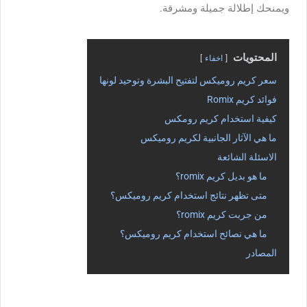
ويمنحك إطلالة جميلة ومشرقة.
المحتويات
اخفاء
سعر كريم روميكس لتفتيح البشرة وتوحيد لونها
فوائد كريم Romix
كيفية استخدام كريم رومكس
ما هي الآثار الجانبية لكريم روميكس
الاسئلة الشائعة
ما هو بديل كريم romix؟
متى تظهر نتائج استخدام كريم روميكس؟
من جربت كريم romix؟
ما هي نصائح استخدام كريم روميكس؟
المصادر