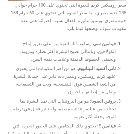
سعر روميكس
كريم للعبوة التي تحتوي على 100 جرام حوالي
235 جنيه مصري، أما سعر العبوة التي تحتوي على 60 جرام 158
جنيه مصري، ويتميز بتأثيره الفعال بسبب احتوائه على عدة
مكونات سوف نوضحها فيما يلي:
فيتامين سي
: يساعد ذلك الفيتامين على تعزيز إنتاج
الكولاجين، وبالتالي تصبح البشرة أكثر نضارة ومرونة،
وتختفي الخطوط الدقيقة وعلامات تقدم السن.
ثاني أكسيد التيتانيوم
: هو من أهم المكونات التي يحتوي
عليها كريم روميكس، ويتميز بأنه قادر على حماية البشرة
من أشعة الشمس فوق البنفسجية، ويحد من التصبغات،
ويقلل من إصابتها بالحروق.
بروتين الصويا
: هو من البروتينات التي تمد البشرة بما
تحتاجه من عناصر غذائية مفيدة، وله تأثير فعال في ترطيب
الوجه وجعله أكثر نعومة.
فيتامين E
: يحتوي ذلك الفيتامين على الجذور الحرة، التي
تعزز من حماية البشرة من أي مشاكل ناتجة عن التلوث، كما