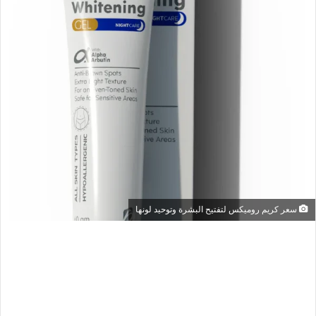
سعر كريم روميكس لتفتيح البشرة وتوحيد لونها