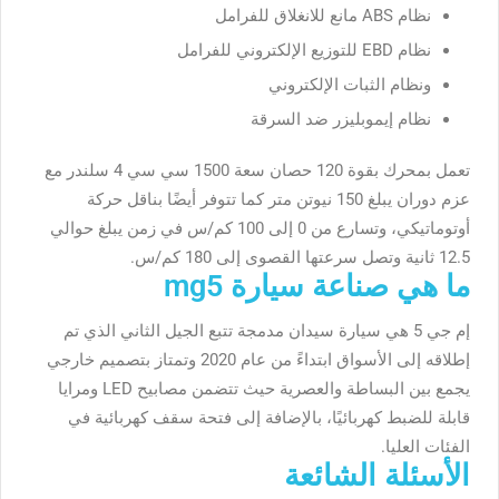
نظام ABS مانع للانغلاق للفرامل
نظام EBD للتوزيع الإلكتروني للفرامل
ونظام الثبات الإلكتروني
نظام إيموبليزر ضد السرقة
تعمل بمحرك بقوة 120 حصان سعة 1500 سي سي 4 سلندر مع
عزم دوران يبلغ 150 نيوتن متر كما تتوفر أيضًا بناقل حركة
أوتوماتيكي، وتسارع من 0 إلى 100 كم/س في زمن يبلغ حوالي
12.5 ثانية وتصل سرعتها القصوى إلى 180 كم/س.
ما هي صناعة سيارة mg5
إم جي 5 هي سيارة سيدان مدمجة تتبع الجيل الثاني الذي تم
إطلاقه إلى الأسواق ابتداءً من عام 2020 وتمتاز بتصميم خارجي
يجمع بين البساطة والعصرية حيث تتضمن مصابيح LED ومرايا
قابلة للضبط كهربائيًا، بالإضافة إلى فتحة سقف كهربائية في
الفئات العليا.
الأسئلة الشائعة