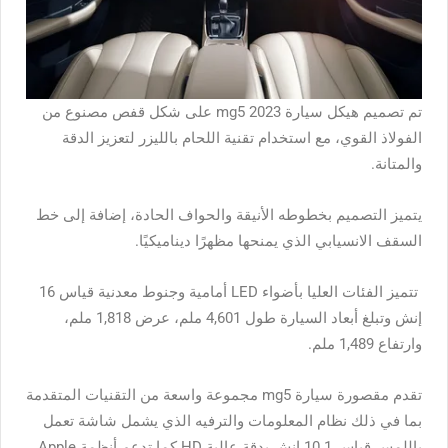
تم تصميم هيكل
سيارة mg5 2023
على شكل قفص مصنوع من
الفولاذ القوي، مع استخدام تقنية اللحام بالليزر لتعزيز الدقة
والمتانة.
يتميز التصميم بخطوطه الأنيقة والحواف الحادة، إضافة إلى خط
السقف الانسيابي الذي يمنحها مظهرًا ديناميكيًا.
تتميز الفئات العليا بأضواء LED أمامية وجنوط معدنية قياس 16
إنش وتبلغ أبعاد السيارة طول 4,601 ملم، عرض 1,818 ملم،
وارتفاع 1,489 ملم.
تقدم مقصورة
سيارة mg5
مجموعة واسعة من التقنيات المتقدمة
بما في ذلك نظام المعلومات والترفيه الذي يشمل شاشة تعمل
باللمس قياس 10.1 إنش بدقة عالية HD كما تدعم أنظمة Apple