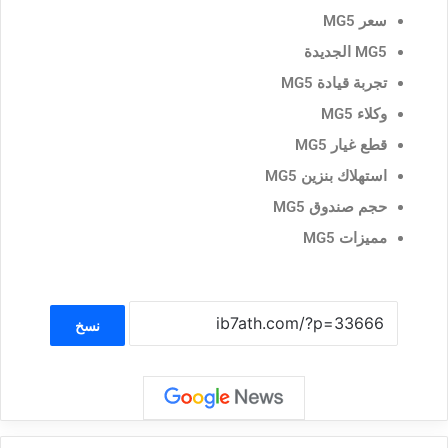
سعر MG5
MG5 الجديدة
تجربة قيادة MG5
وكلاء MG5
قطع غيار MG5
استهلاك بنزين MG5
حجم صندوق MG5
مميزات MG5
نسخ