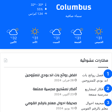
Columbus
32º - 30º
55%
1.34 كم/س
سماء صافية
32
31
31
31
31
℃
℃
℃
℃
℃
الخميس
الجمعة
السبت
الأحد
الأثنين
مختارات عشوائية
افضل روائح باث اند بودي للمتزوجين
28 فبراير، 2024
أفكار لمشاريع مدرسية ممتعة
23 أكتوبر، 2024
صحيفة احوال معلم بالرقم القومي
10 يونيو، 2024