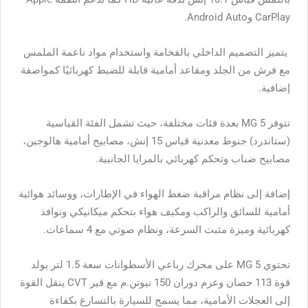
CarPlay وAndroid Auto.
يتميز التصميم الداخلي بالفخامة واستخدام مواد ناعمة الملمس
مع فرش من الجلد ومقاعد أمامية قابلة للضبط كهربائيًا كمواصفة
إضافية.
تتوفر MG 5 بعدة فئات مختلفة، حيث تشمل الفئة القياسية
(ستاندرد) جنوط معدنية قياس 15 إنش، مصابيح أمامية هالوجين،
مصابيح ضباب وتحكم كهربائي بالمرايا الجانبية.
إضافة إلى نظام مراقبة ضغط الهواء في الإطارات، ووسائد هوائية
أمامية للسائق والراكب ومكيف هواء بتحكم ميكانيكي ونوافذ
كهربائية وميزة مثبت السرعة، ونظام صوتي مع 4 سماعات.
تحتوي MG 5 على محرك رباعي الأسطوانات سعة 1.5 لتر يولد
قوة 113 حصان وعزم دوران 150 نيوتن.م مع قير CVT ينقل القوة
إلى العجلات الأمامية، مما يسمح للسيارة بالتسارع بكفاءة