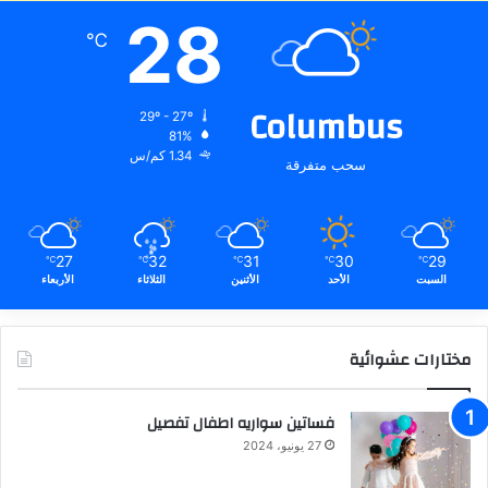
28
℃
Columbus
29º - 27º
81%
1.34 كم/س
سحب متفرقة
27
32
31
30
29
℃
℃
℃
℃
℃
السبت
الأحد
الأثنين
الثلاثاء
الأربعاء
مختارات عشوائية
فساتين سواريه اطفال تفصيل
27 يونيو، 2024