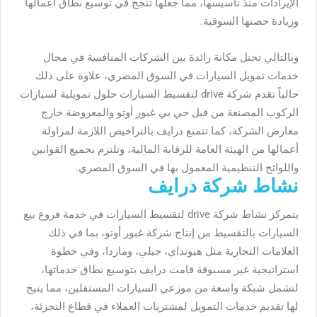
الإيرادات منذ تأسيسها، مما جعلها تنجح في توسيع نطاق أعمالها
وزيادة حصتها السوقية.
وبالتالي تحتل مكانة رائدة بين الشركات المنافسة في مجال
خدمات تمويل السيارات في السوق المصري، علاوة على ذلك
حالياً تقدم شركة drive لتقسيط السيارات
حلول تمويلية لسيارات
الركوب المصنعة من قبل جي بي غبور أوتو والمعروضة خارج
معارض الشركة، كما تتمتع درايف بالتراخيص اللازمة لمزاولة
أعمالها من الهيئة العامة للرقابة المالية، وتلتزم بجميع القوانين
واللوائح التنظيمية المعمول بها في السوق المصري.
نشاط شركة درايف
يتمركز نشاط
شركة drive لتقسيط السيارات
في خدمة فروع بيع
السيارات بالتقسيط من إنتاج شركة غبور أوتو، بما في ذلك
العلامات التجارية مثل هيونداي، جيلي، ومازدا، وفي خطوة
استراتيجية غير مسبوقة قامت درايف بتوسيع نطاق خدماتها،
لتشمل شبكة واسعة من موزعي السيارات المستقلين، مما يتيح
لها تقديم خدمات التمويل لمشتريات العملاء في قطاع التجزئة،