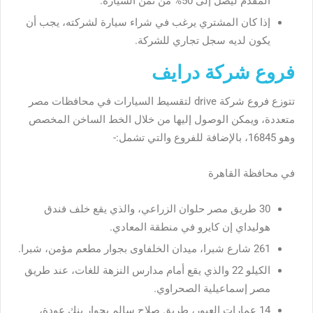
المقدم ليصل إلى 50% من ثمن السيارة.
إذا كان المشتري يرغب في شراء سيارة لشركته، يجب أن
يكون لديه سجل تجاري للشركة.
فروع شركة درايف
تتوزع فروع شركة drive لتقسيط السيارات في محافظات مصر
متعددة، ويمكن الوصول إليها من خلال الخط الساخن المخصص
وهو 16845، بالإضافة للفروع والتي تشمل:-
في محافظة القاهرة
30 طريق مصر حلوان الزراعي، والذي يقع خلف فندق
هوليداي إن كايرو في منطقة المعادي.
261 شارع شبرا، ميدان الخلفاوى بجوار مطعم مؤمن، شبرا.
الكيلو 22 والذي يقع أمام مدارس النزهة للغات، عند طريق
مصر إسماعيلية الصحراوي.
14 عمارات العبور، طريق صلاح سالم بجوار بنك عودة،