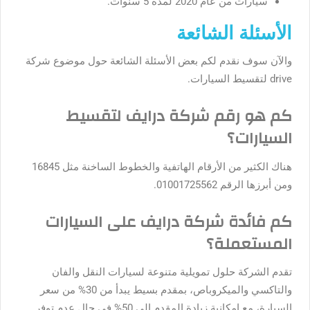
سيارات من عام 2020 لمدة 5 سنوات.
الأسئلة الشائعة
والآن سوف نقدم لكم بعض الأسئلة الشائعة حول موضوع
شركة
drive لتقسيط السيارات.
كم هو رقم شركة درايف لتقسيط
السيارات؟
هناك الكثير من الأرقام الهاتفية والخطوط الساخنة مثل 16845
ومن أبرزها الرقم 01001725562.
كم فائدة شركة درايف على السيارات
المستعملة؟
تقدم الشركة حلول تمويلية متنوعة لسيارات النقل والفان
والتاكسي والميكروباص، بمقدم بسيط يبدأ من 30% من سعر
السيارة، مع إمكانية زيادة المقدم إلى 50% في حال عدم توفر