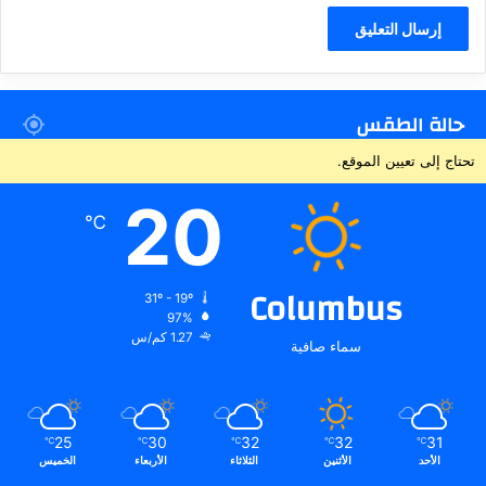
حالة الطقس
تحتاج إلى تعيين الموقع.
20
℃
Columbus
31º - 19º
97%
1.27 كم/س
سماء صافية
25
30
32
32
31
℃
℃
℃
℃
℃
الأحد
الأثنين
الثلاثاء
الأربعاء
الخميس