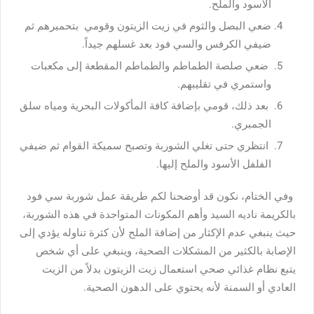
الأسود والملح.
ضعي البصل والثوم في زيت الزيتون وقومي بتحميرهم ثم
ضيفي الكرفس والسي فود بعد غسلهم جيداً.
ضعي صلصة الطماطم والطماطم المقطعة إلى مكعبات
واستمري في تقليبهم.
بعد ذلك، قومي بإضافة كافة المأكولات البحرية ومياه سلق
الجمبري.
انتظري حتى تغلي الشوربة وتصبح سميكة القوام ثم ضيفي
الفلفل الأسود والملح إليها.
وفي الختام، نكون قد أوضحنا لكم طريقة عمل شوربة سي فود
بالكريمة ناديه السيد وأهم المكونات المتواجدة في هذه الشوربة،
حيث ينبغي عدم الإكثار من إضافة الملح لأن كثرة تناوله يؤدي إلى
الإصابة بالكثير من المشكلات الصحية، وينبغي على أي شخص
يتبع نظام غذائي صحي استعمال زيت الزيتون بدلاً من الزيت
العادي أو السمنة لأنه يحتوي على الدهون الصحية.