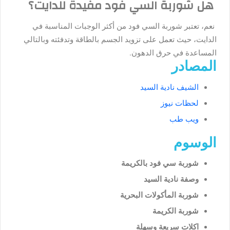
هل شوربة السي فود مفيدة للدايت؟
نعم، تعتبر شوربة السي فود من أكثر الوجبات المناسبة في
الدايت، حيث تعمل على تزويد الجسم بالطاقة وتدفئته وبالتالي
المساعدة في حرق الدهون.
المصادر
الشيف نادية السيد
لحظات نيوز
ويب طب
الوسوم
شوربة سي فود بالكريمة
وصفة نادية السيد
شوربة المأكولات البحرية
شوربة الكريمة
اكلات سريعة وسهلة