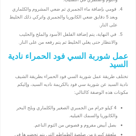
قومي بإضافة ماء الجمبري ثم ضعي المشروم والكلماري
وبعد 5 دقايق ضعي الكابوريا والجمبري واتركي ذلك الخليط
على النار.
في النهاية، يتم إضافة الفلفل الأسود والملح والحليب
والانتظار حتى يغلي الخليط ثم يتم رفعه من على النار.
عمل شوربة السي فود الحمراء نادية
السيد
تختلف طريقة عمل شوربة السي فود الحمراء بطريقة الشيف
نادية السيد عن شوربة سي فود بالكريمة ناديه السيد، وإليكم
مكونات هذه الوصفة كالتالي:
4 كيلو جرام من الجمبري الصغير والكلماري وبلح البحر
والكابوريا والسمك الفيليه.
بصل أبيض مفروم و فصوص من الثوم الناعم.
ملعقة كبيرة من صلصة الطماطم التي يتم تحضيرها في