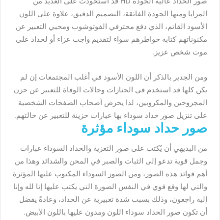
صور الحداد عالية الجودة HD قد استحوذت على العديد من
المزايا ومنها الجودة الفائقة، التصميم الدقيق، علاوة على اللون
الأسود القاتم، الذي دفع محترفي الفوتوشوب ومحبي التعبير عن
مكنوناتهم كتابة خواطرهم سواء لتقديم واجب عزاء أو لحداد على
موت شخص عزيز.
ومن الجدير بالذكر أن اللون الأسود في أغلب المجتمعات إن لم
يكن كلها قد استخدم في الجنازات وحالات الوفاة للتعبير عن حزن
المجروحين والمكروبين، لذا يحرص أصحاب الصفحات الشخصية
على تنزيل صور حداد سوداء بها عبارات حزينة للتعبير عن حالتهم.
صور حداد سوداء مؤثرة
من البديهي أن يُكتب على صور التعزية والحداد السوداء عبارات
وجمل قوية تدعو إلى الثبات والصبر في المحن والشدائد وهذا من
أهم فوائد هذه الصور، ومن الصور السوداء المكتوب عليها المؤثرة
والتي لها وقع قوي في النفس الصورة التي يكتب عليها إنا لله وإنا
إليه راجعون، وذلك بسبب شدة تعبيرية عن الحداد، وعادةً يفضل
أن تكون صور الحداد سوداء اللون ومدون عليها باللون الأبيض.