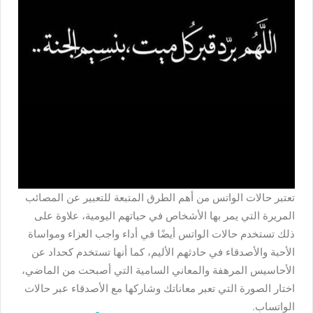
تعتبر حالات الواتس من أهم الطرق المتبعة للتعبير عن المصائب
المريرة التي يمر بها الأشخاص في حياتهم اليومية، علاوة على
ذلك تستخدم حالات الواتس أيضًا في أداء واجب العزاء ومواساة
الأحبة والأصدقاء في حادثهم الأليم، كما أنها تستخدم كحداد عن
الأحاسيس المرهفة والمعاني السامية التي أصبحت من الماضي،
اختار الصورة التي تعبر معاناتك وشاركها مع الأصدقاء عبر حالات
الواتساب.