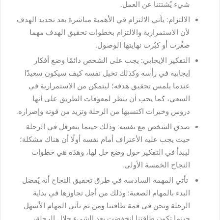
شيء يُشتتنا عن العمل.
الالتزام: يأتي الالتزام في الأهمية مباشرة بعد تحديد الهدف
لأن الاستمرارية والالتزام بخطوات تحقيق الهدف مهما
صغُرت أو كبُرت نهايتها الوصول.
التفكير الإيجابي: يجب على الشخص دائمًا وضع أفكار
إيجابية في رأسه وكذلك تخيل نفسه كيف سيكون سعيدًا
عندما يلمس تحقيق هدفه؛ ليتمكن من الاستمرارية في
السعي، كما يجب أن ينظر لمعوقات الطريق على أنها
دروس وخبرات اكتسبها من الرحلة وتزيد من قوته وإصراره.
صدق الشخص مع نفسه: وذلك حينما يتعرقل في الرحلة
حيث يجب عليه الأعتراف أمام نفسه أولًا أن هناك مشكلة؛
ليبدأ في التفكير حول وضع حل لها، وهذه هي خطوات
النجاح الخمسة الأولى.
تأتي المهمة السادسة في طرق تحقيق النجاح أنه يُفضل
البدء بالمهام الصعبة: وذلك من أجل تجاوزها في بداية
الرحلة ونحن في قمة طاقتنا ومن ثم تأتي المهام الأسهل
حينما تكون طاقتنا انخفضت بعد الشيء خلال الرحلة،