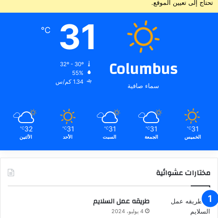
تحتاج إلى تعيين الموقع.
31
℃
Columbus
32º - 30º
55%
1.34 كم/س
سماء صافية
32
31
31
31
31
℃
℃
℃
℃
℃
الخميس
الجمعة
السبت
الأحد
الأثنين
مختارات عشوائية
طريقه عمل السلايم
4 يوليو، 2024