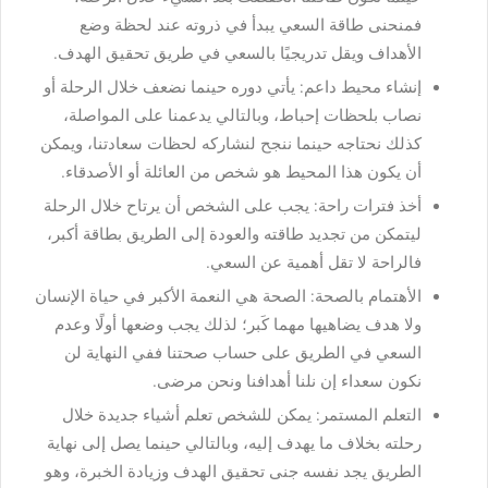
فمنحنى طاقة السعي يبدأ في ذروته عند لحظة وضع
الأهداف ويقل تدريجيًا بالسعي في طريق تحقيق الهدف.
إنشاء محيط داعم: يأتي دوره حينما نضعف خلال الرحلة أو
نصاب بلحظات إحباط، وبالتالي يدعمنا على المواصلة،
كذلك نحتاجه حينما ننجح لنشاركه لحظات سعادتنا، ويمكن
أن يكون هذا المحيط هو شخص من العائلة أو الأصدقاء.
أخذ فترات راحة: يجب على الشخص أن يرتاح خلال الرحلة
ليتمكن من تجديد طاقته والعودة إلى الطريق بطاقة أكبر،
فالراحة لا تقل أهمية عن السعي.
الأهتمام بالصحة: الصحة هي النعمة الأكبر في حياة الإنسان
ولا هدف يضاهيها مهما كَبر؛ لذلك يجب وضعها أولًا وعدم
السعي في الطريق على حساب صحتنا ففي النهاية لن
نكون سعداء إن نلنا أهدافنا ونحن مرضى.
التعلم المستمر: يمكن للشخص تعلم أشياء جديدة خلال
رحلته بخلاف ما يهدف إليه، وبالتالي حينما يصل إلى نهاية
الطريق يجد نفسه جنى تحقيق الهدف وزيادة الخبرة، وهو