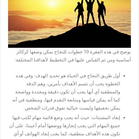
نوضح في هذه الفقرة 10 خطوات للنجاح يمكن وضعها كركائز
أساسية ومن ثم القياس عليها في التخطيط لأهدافنا المختلفة:
أول طريق النجاح في الحياة هو تحديد الهدف: وفي هذه
الخطوة يجب أن تتسم الأهداف بأمرين، وهم الدقة
والمنطقية أي أنها يجب أن تكون دقيقة ومحددة وواضحة
كما أنه يمكن قياسها ومتابعة التقدم فيها، ومنطقية في أنه
يمكن تحقيقها وليست خيالية تفوق قدرات الشخص.
إبعاد المشتتات: حيث أنه يجب وضع قائمة مهام تُكتب فيها
جميع المهام التي يجب إنجازها ووضعها أمام أعيننا، على أن
تكون هذه الأهداف منطقية، كما يجب إبعاد الهواتف أو أي