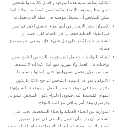
الكتابة يمكنه تنمية هذه الموهبة والعمل ككاتب والشخص
الذي يمتلك موهبة الإلقاء يمكنه العمل كمحاضر وهكذا،كما
يمكن للشخص أن يستغل موهبته في عمله الذي يعمل به.
الإصرار: يعتبر الإصرار من أهم طرق تحقيق الاهداف ليس
في الحياة العملية فقط بل في الحياة ككل، حيث أن
الشخص حينما يُصر على نيل شيء؛ فإنه يسعى نحوه بصدق
فيناله.
القيام بالواجبات وتحمل المسؤولية: الشخص الناجح يقوم
بواجباته في العمل ولا يتهرب منها أبدًا، كما أنه لا يُسندها
لمن سواه بل يتحمل مسؤوليتها حتى إكمالها وتسليمها.
الالتزام بالقواعد المهنية: الشخص الناجح دائمًا ما يكون
ملتزم سواء في موعد حضوره للعمل أو موعد تسليم وإنهاء
المهام المُسندة إليه، فبدون الالتزام يكون الشخص عشوائي
وفوضوي وهذا أمر يتنافى مع كلمة النجاح.
الموازنة بين الحياة العملية والحياة الشخصية: يجب على
الشخص أن يدرك أن العمل والسعي في طرق تحقيق
الهدف لا يزيد أهمية عن الحياة الاجتماعية والعائلة؛ لذا يجب