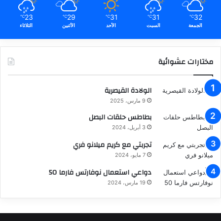
23
29
31
31
32
℃
℃
℃
℃
℃
الجمعة
السبت
الأحد
الأثنين
الثلاثاء
مختارات عشوائية
الولادة القيصرية
9 مارس، 2025
بطاطس حلقات البصل
3 أبريل، 2024
تجربتي مع كريم ميلانو فري
7 مايو، 2024
دواعي استعمال نوفارتس فارما 50
19 مارس، 2024