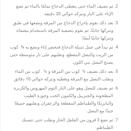
ثم نضيف الماء حتى يتغطى الدجاج تمامًا بالماء ثم نضع
الإناء على النار ونتركه حوالي 20 دقيقة.
بعد ذلك نقوم بإخراج الدجاج من المرقة ونضعها في طبق
ونتركها جانبًا، ثم نقوم بتصفية المرقة باستخدام مصفاة
ونتركها جانبًا أيضًا.
ثم نبدأ في عمل تتبيلة الدجاج فنحضر إناء ونضع به ¾ كوب
من الزيت والبصل المقطع، ونقلبهم على نار متوسطة حتى
يصبح البصل بني اللون.
بعد ذلك نضيف ½ كوب من المرقة و ½ كوب من الماء
ونقلب البصل مع المرقة ونغطيه ونتركه حوالي 10 دقائق.
ثم نضيف للبصل وهو على النار الثوم المهروس والكزبرة
المطحونة والجنزبيل والكمون الحب وجوزة الطيب
والبابريكا والطماطم المقطعة والزعفران ونقلبهم جميعًا
جيدًا مع البصل.
ثم نضع 3 قرون من الفلفل الحار ونقلب حتى تتسبك
الطماطم.