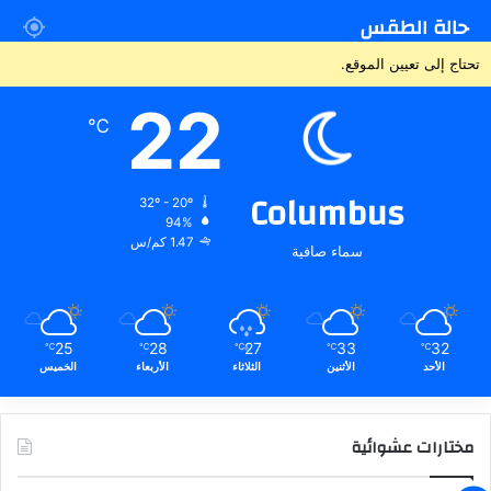
حالة الطقس
تحتاج إلى تعيين الموقع.
22
℃
Columbus
32º - 20º
94%
1.47 كم/س
سماء صافية
25
28
27
33
32
℃
℃
℃
℃
℃
الأحد
الأثنين
الثلاثاء
الأربعاء
الخميس
مختارات عشوائية