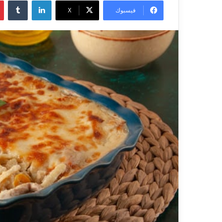
فيسبوك
X