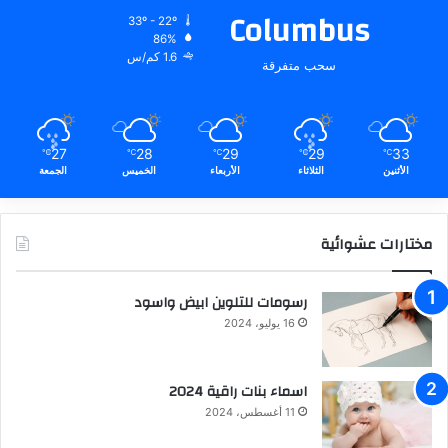
Columbus
33º - 22º
86%
1.6 كم/س
سحب متفرقة
27
28
29
29
33
℃
℃
℃
℃
℃
الأثنين
الثلاثاء
الأربعاء
الخميس
الجمعة
مختارات عشوائية
رسومات للتلوين ابيض واسود
16 يوليو، 2024
اسماء بنات راقية 2024
11 أغسطس، 2024