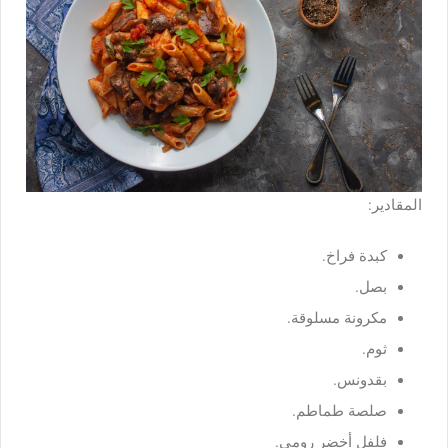
المقادير:
كبدة فراخ.
بصل.
مكرونة مسلوقة.
ثوم.
بقدونس.
صلصة طماطم.
فلفل أخضر رومي.