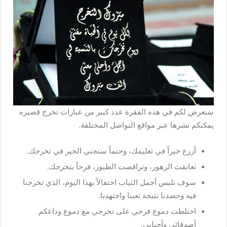
سنعرض لكم في هذه الفقرة عدد كبير من عبارات تخرج قصيره
يمكنكم نشرها عبر مواقع التواصل المختلفة.
أزرع خيراً في تعليمك، وحتماً ستجني الخير في تخرجك.
تعانقت الزهور، وتراقصت الطيور، فرحاً بتخرجك.
سوف نلبس أجمل الثياب احتفالاً بهذا اليوم، الذي تخرجنا
فيه وحصدنا نتيجة تعبنا واجتهدنا.
اختلطت دموع فرحي على تخرجي مع دموع وداعكم
أصدقائي وأحبابي.