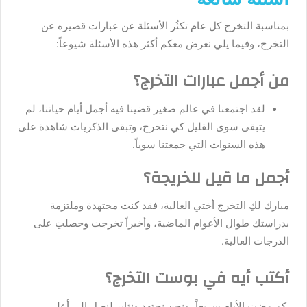
بمناسبة التخرج كل عام تكثُر الأسئلة عن عبارات قصيره عن
التخرج، وفيما يلي نعرض معكم أكثر هذه الأسئلة شيوعاً:
من أجمل عبارات التخرج؟
لقد اجتمعنا في عالم صغير قضينا فيه أجمل أيام حياتنا، لم
يتبقى سوى القليل كي نتخرج، وتبقى الذكريات شاهدة على
هذه السنوات التي جمعتنا سوياً.
أجمل ما قيل للخريجة؟
مبارك لكِ التخرج أختي الغالية، فقد كنت مجتهدة وملتزمة
بدراستك طوال الأعوام الماضية، وأخيراً تخرجت وحصلتِ على
الدرجات العالية.
أكتب أيه في بوست التخرج؟
كم مضت الأيام سريعاً، ونحن نجتهد ونثابر لنصل إلى أعلى