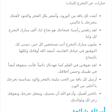
عبارات عن التخرج للبنات:
أبعث لكِ باقة من الورود، وأشعر بكل الفخر والجود لأهنئك
بتخرجك يا غاليتي.
لقد رفعتي رأسنا، فنجاحك هو نجاح لنا، ألف مبارك التخرج
لكِ ولنا.
مليون مبارك التخرج أنتِ تستحقين كل خير، نتمنى لك
التوفيق في حياتك القادمة، أسعد الله أوقاتك وكللها
بالنجاح.
لقد تفوقتي في العلم كما عهدناكِ دائماً، فأنت متفوقة أيضاً
في طيبتك وحسن أخلاقك.
أرسل لكِ باقة من الحب مليئة بالفخر والود بمناسبة تخرجك
يا أحلى من الورد.
بالخير أهنيكِ، وأدعو الله أن يحميكِ، ويجعل تخرجك وتفوقك
زخر لكِ ولوالديكِ.
أسئلة شائعة