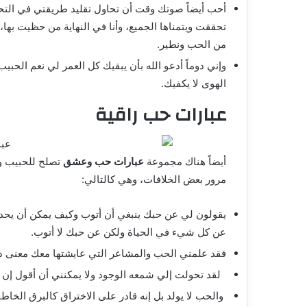
أحب أيضاً صوتك وقت أن تحاول تقليد طريقتي في التحد
تحققت ويتمناها الجميع، وأنا في النهاية من حظيت بها،
من الحب ونطير.
وإني دوماً أدعو الله بأن يبقيك كل العمر لي نعم الحبي
الهوى لا يكفيك.
عبارات حب راقية
أيضاً هناك مجموعة
عبارات حب وعشق
تصلح للحبيب وال
مرور بعض الخلافات، وهي كالتالي:
يقولون لي عن حبك ينبغي أن أتوب وكيف يمكن أن يحدث
عن كل شيء في الحياة ولكن عن حبك لا أتوب.
فقد علمني الحب والمشاعر التي عايشتها معك معنى دفء
لقد تحولت إلي شمعه الوجود ولا يمكنني أن أقول إن 
والحب لا يولد بل إنه قادر على الاختراق كالبرق ال