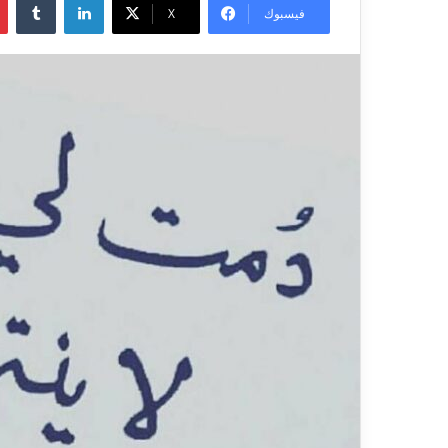
فيسبوك
X