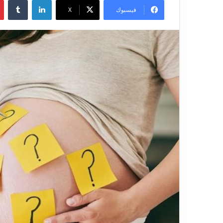
فيسبوك
X