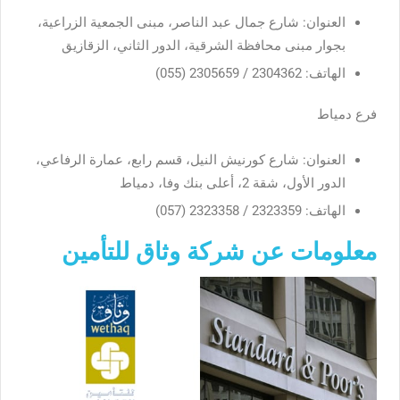
العنوان: شارع جمال عبد الناصر، مبنى الجمعية الزراعية،
بجوار مبنى محافظة الشرقية، الدور الثاني، الزقازيق
الهاتف: 2304362 / 2305659 (055)
فرع دمياط
العنوان: شارع كورنيش النيل، قسم رابع، عمارة الرفاعي،
الدور الأول، شقة 2، أعلى بنك وفا، دمياط
الهاتف: 2323359 / 2323358 (057)
معلومات عن شركة وثاق للتأمين