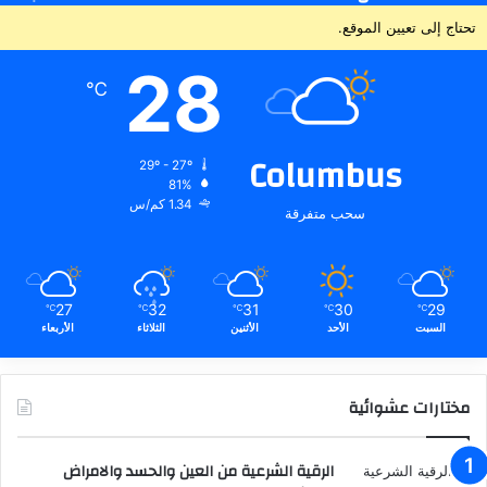
تحتاج إلى تعيين الموقع.
28
℃
Columbus
29º - 27º
81%
1.34 كم/س
سحب متفرقة
27
32
31
30
29
℃
℃
℃
℃
℃
السبت
الأحد
الأثنين
الثلاثاء
الأربعاء
مختارات عشوائية
الرقية الشرعية من العين والحسد والامراض