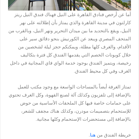
أما عن
أرخص فنادق القاهرة على النيل
فهناك فندق النيل ريتز
كارلتون في مدينة القاهرة والذي يمتاز بأن إطلالته على نهر
النيل، ويقع بالتحديد ما بين ميدان التحرير ونهر النيل، وبالقرب من
المتحف المصري ويبعد عن الكورنيش بنحو دقائق سير على
الأقدام، والغرف كلها مطلة، ويمكنكم حجز ليلة لشخصين من
خلال كوبونات الخصم التي يقدمها الفندق كل فترة بتكاليف
رخيصة، ويتميز الفندق بوجود خدمة الواي فاي المجانية في داخل
الغرف وفي كل محيط الفندق.
تمتاز الغرفة أيضاً بالمساحات الواسعة مع وجود مكتب للعمل
بالإضافة إلى تلفزيون وكذلك آلة لصنع القهوة، وكل الغرف تحتوي
على حمامات خاصة فيها كل الملحقات الأساسية من حوض
للإستحمام بتصميمات مودرن، وكذلك هناك مجفف للشعر،
بالإضافة إلى مستحضرات الإستحمام وكلها مجانية.
خريطة الفندق من
هنا
.