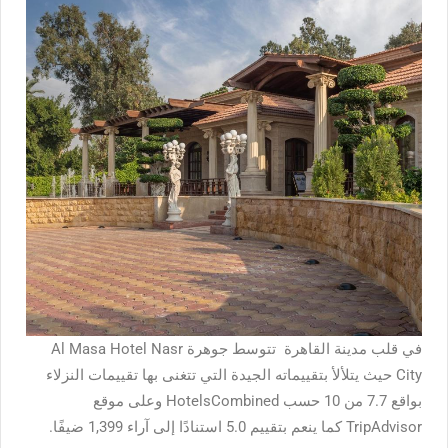
في قلب مدينة القاهرة تتوسط جوهرة
Al Masa Hotel Nasr
City
حيث يتلألأ بتقييماته الجيدة التي تتغنى بها تقييمات النزلاء
بواقع 7.7 من 10 حسب HotelsCombined وعلى موقع
TripAdvisor كما ينعم بتقييم 5.0 استنادًا إلى آراء 1,399 ضيفًا.