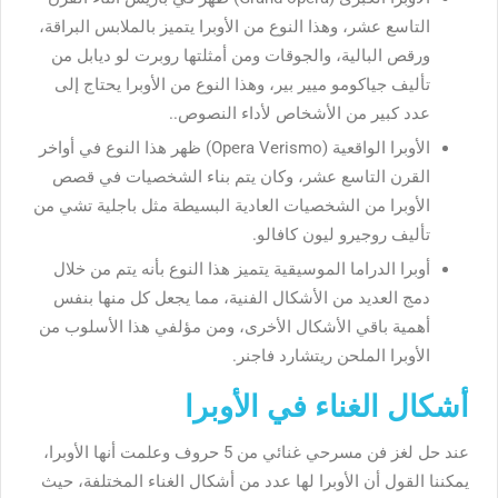
التاسع عشر، وهذا النوع من الأوبرا يتميز بالملابس البراقة،
ورقص البالية، والجوقات ومن أمثلتها روبرت لو ديابل من
تأليف جياكومو ميير بير، وهذا النوع من الأوبرا يحتاج إلى
عدد كبير من الأشخاص لأداء النصوص..
الأوبرا الواقعية (Opera Verismo) ظهر هذا النوع في أواخر
القرن التاسع عشر، وكان يتم بناء الشخصيات في قصص
الأوبرا من الشخصيات العادية البسيطة مثل باجلية تشي من
تأليف روجيرو ليون كافالو.
أوبرا الدراما الموسيقية يتميز هذا النوع بأنه يتم من خلال
دمج العديد من الأشكال الفنية، مما يجعل كل منها بنفس
أهمية باقي الأشكال الأخرى، ومن مؤلفي هذا الأسلوب من
الأوبرا الملحن ريتشارد فاجنر.
أشكال الغناء في الأوبرا
عند حل لغز فن مسرحي غنائي من 5 حروف وعلمت أنها الأوبرا،
يمكننا القول أن الأوبرا لها عدد من أشكال الغناء المختلفة، حيث