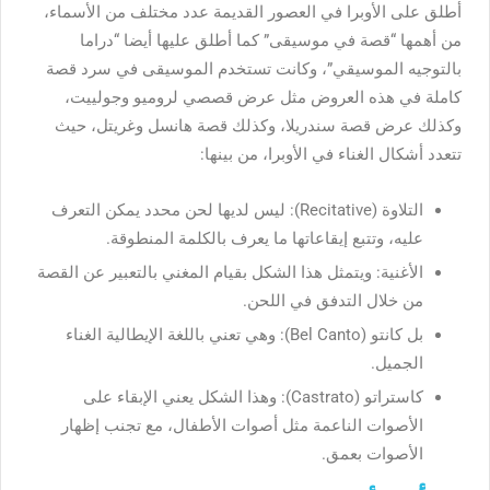
أطلق على الأوبرا في العصور القديمة عدد مختلف من الأسماء،
من أهمها “قصة في موسيقى” كما أطلق عليها أيضا “دراما
بالتوجيه الموسيقي”، وكانت تستخدم الموسيقى في سرد قصة
كاملة في هذه العروض مثل عرض قصصي لروميو وجولييت،
وكذلك عرض قصة سندريلا، وكذلك قصة هانسل وغريتل، حيث
تتعدد أشكال الغناء في الأوبرا، من بينها:
التلاوة (Recitative): ليس لديها لحن محدد يمكن التعرف
عليه، وتتبع إيقاعاتها ما يعرف بالكلمة المنطوقة.
الأغنية: ويتمثل هذا الشكل بقيام المغني بالتعبير عن القصة
من خلال التدفق في اللحن.
بل كانتو (Bel Canto): وهي تعني باللغة الإيطالية الغناء
الجميل.
كاستراتو (Castrato): وهذا الشكل يعني الإبقاء على
الأصوات الناعمة مثل أصوات الأطفال، مع تجنب إظهار
الأصوات بعمق.