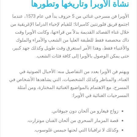
نشأة الأوبرا وتاريخها وتطورها
الأوبرا فن مسرحي غنائي من 5 حروف بدأ في عام 1573، عندما
اجتمع فريق فلورنتين كاميراتا؛ للقيام لإحياء الدراما الإغريقية من
خلال غناء القصائد القديمة بدلاً من قراءتها، وكانت الأوبرا وقت
ذاك مخصصة فقط للطبقة العليا من الشعب والأمراء والملوك
والأغنياء فقط، وهذا الأمر استغرق وقت طويل وكذلك جهد كبير،
حتى يمكن الوصول بالأوبرا إلى كافة فئات الشعب.
ويهتم فن الأوبرا بعدد من التفاصيل منه: الأحبال الصوتية في
الغناء، والمناظر وكذلك الشخصيات، التي يشاهدها الأشخاص في
المسرح، مع الاهتمام بالمواضيع الغنائية المختارة، ومن أمثلة
المسرحيات الغنائية في الأوبرا:
زواج فيغارو من ألحان دون جيوفاني.
قصة المزمار السحري من ألحان الفنان موتزارت.
وكذلك لا ترافياتا التي لحنها جيمس غلوسوب.