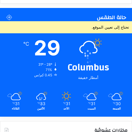
حالة الطقس
تحتاج إلى تعيين الموقع.
29
℃
Columbus
31º - 28º
71%
0.45 كم/س
أمطار خفيفة
31
33
31
31
30
℃
℃
℃
℃
℃
الجمعة
السبت
الأحد
الأثنين
الثلاثاء
مختارات عشوائية