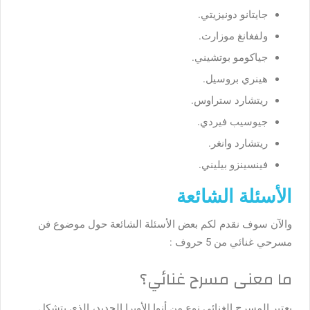
جايتانو دونيزيتي.
ولفغانغ موزارت.
جياكومو بوتشيني.
هينري بروسيل.
ريتشارد ستراوس.
جيوسيب فيردي.
ريتشارد وانغر.
فينسينزو بيليني.
الأسئلة الشائعة
والآن سوف نقدم لكم بعض الأسئلة الشائعة حول موضوع
فن
مسرحي غنائي من 5 حروف
:
ما معنى مسرح غنائي؟
يعتبر المسرح الغنائي نوع من أنوا الأوبرا الجديد، الذي يتشكل