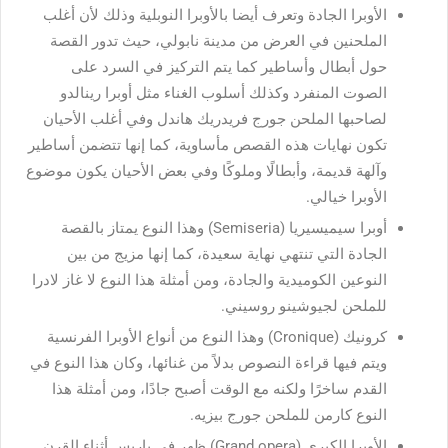
الأوبرا الجادة وتعرف أيضا بالأوبرا النوبلية وذلك لأن أغلب
الملحنين في العرض من مدينة نابولي، حيث تدور القصة
حول أبطال وأساطير كما يتم التركيز في السرد على
الصوت المنفرد وكذلك أسلوب الغناء مثل أوبرا رينالدو
لصاحبها الملحن جورج فريدريك هاندل وفي أغلب الأحيان
تكون نهايات هذه القصص مأساوية، كما إنها تتضمن أساطير
وآلهة قديمة، وأبطالًا وملوكًا وفي بعض الأحيان يكون موضوع
الأوبرا خيالي.
أوبرا سيميسيريا (Semiseria) وهذا النوع يمتاز بالقصة
الجادة التي تنتهي نهاية سعيدة، كما إنها مزيج من بين
النوعين الكوميدية والجادة، ومن أمثلة هذا النوع لا غاز لادرا
للملحن لجيوشينو روسيني.
كرونيك (Cronique) وهذا النوع من أنواع الأوبرا الفرنسية
ويتم فيها قراءة النصوص بدلاً من غنائها، وكان هذا النوع في
القدم ساخرًا ولكنه مع الوقت أصبح جادًا، ومن أمثلة هذا
النوع كارمن للملحن جورج بيزيه.
الأوبرا الكبرى (Grand opera) ظهر في باريس أثناء القرن