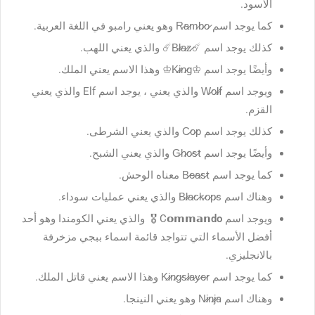
الأسود.
كما يوجد اسم R̷a̷m̷b̷o̷ وهو يعني رامبو في اللغة العربية.
كذلك يوجد اسم ☄️B̷l̷a̷z̷☄️ والذي يعني اللهب.
وأيضًا يوجد اسم ♔K̷i̷n̷g♔ وهذا الاسم يعني الملك.
ويوجد اسم W̷o̷l̷f والذي يعني ، يوجد اسم Elf والذي يعني
القزم.
كذلك يوجد اسم C̷o̷p والذي يعني الشرطى.
وأيضًا يوجد اسم G̷h̷o̷s̷t والذي يعني الشبح.
كما يوجد اسم B̷e̷a̷s̷t معناه الوحش.
وهناك اسم B̷l̷a̷c̷k̷o̷p̷s والذي يعني عمليات سوداء.
ويوجد اسم C𝗼𝗺𝗺𝗮𝗻
do
🎖️ والذي يعني الكومندا وهو أحد
أفضل الأسماء التي تتواجد قائمة اسماء ببجي مزخرفة
بالانجليزي.
كما يوجد اسم K̷i̷n̷g̷s̷l̷a̷y̷e̷r وهذا الاسم يعني قاتل الملك.
وهناك اسم ️N̷i̷n̷j̷a️ وهو يعني النينجا.