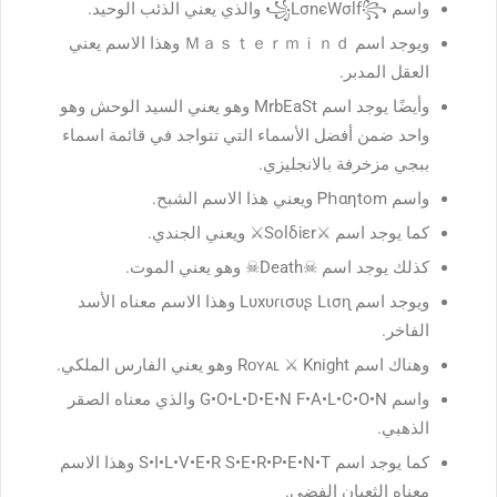
واسم ꧁LσnєWσlf꧂ والذي يعني الذئب الوحيد.
ويوجد اسم Ｍａｓｔｅｒｍｉｎｄ وهذا الاسم يعني
العقل المدبر.
وأيضًا يوجد اسم MrbEaSt وهو يعني السيد الوحش وهو
واحد ضمن أفضل الأسماء التي تتواجد في قائمة اسماء
ببجي مزخرفة بالانجليزي.
واسم Ꮲհαηtοm ويعني هذا الاسم الشبح.
كما يوجد اسم ⚔️Ѕοlδἱεr⚔️ ويعني الجندي.
كذلك يوجد اسم ☠︎︎Death☠︎︎ وهو يعني الموت.
ويوجد اسم Lυxυɾισυʂ Lισɳ وهذا الاسم معناه الأسد
الفاخر.
وهناك اسم Rᴏʏᴀʟ ⚔️ Knight وهو يعني الفارس الملكي.
واسم G•O•L•D•E•N F•A•L•C•O•N والذي معناه الصقر
الذهبي.
كما يوجد اسم S•I•L•V•E•R S•E•R•P•E•N•T وهذا الاسم
معناه الثعبان الفضى.