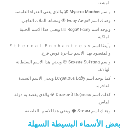
المشعة.
واسم
Mүѕтιc Мαι∂єи 🌌
والذي يعني العذراء الغامضة.
وهناك اسم Iνσяу Αиgєℓ 🌟 ومعناها الملاك العاجي.
ويوجد اسم Rєgαℓ Fαιяу 🧚‍♀️ ويعني هذا الاسم الجنية
الملكية.
وأيضًا اسم Ｅｔｈｅｒｅａｌ Ｅｎｃｈａｎｔｒｅｓｓ
والمقصود بهذا الاسم ساحرة قوس قزح.
واسم Ѕєяєиє Ѕυℓтαиα 🌸 ويعني هذا الاسم السلطانة
الهادئة.
كما يوجد اسم Lυχυяισυѕ Lα∂у ويعني الاسم السيدة
الفاخرة.
كذلك اسم Dιαмσи∂ Dυ¢нєѕѕ 💎 والذي يقصد به دوقة
الماس.
وهناك اسم Ѕтσям 🌩️ ويعني هذا الاسم بالعاصفة.
بعض الأسماء البسيطة السهلة