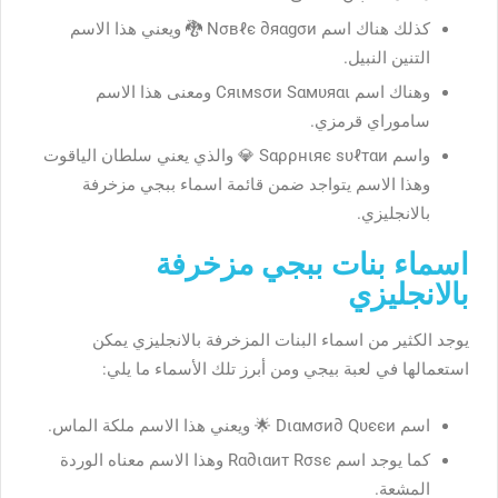
كذلك هناك اسم Νσвℓє ∂яαgσи 🐉 ويعني هذا الاسم
التنين النبيل.
وهناك اسم Cяιмѕσи Sαмυяαι ومعنى هذا الاسم
ساموراي قرمزي.
واسم Ѕαρρнιяє ѕυℓтαи 💎 والذي يعني سلطان الياقوت
وهذا الاسم يتواجد ضمن قائمة اسماء ببجي مزخرفة
بالانجليزي.
اسماء بنات ببجي مزخرفة
بالانجليزي
يوجد الكثير من اسماء البنات المزخرفة بالانجليزي يمكن
استعمالها في لعبة بيجي ومن أبرز تلك الأسماء ما يلي:
اسم Dιαмσи∂ Qυєєи 🌟 ويعني هذا الاسم ملكة الماس.
كما يوجد اسم Rα∂ιαит Rσѕє وهذا الاسم معناه الوردة
المشعة.