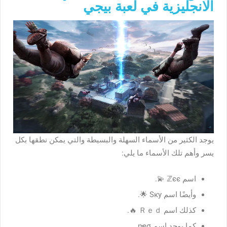
الانجليزية في لعبة بيجي
يوجد الكثير من الأسماء السهلة والبسيطة والتي يمكن نطقها بكل
يسر وأهم تلك الأسماء ما يلي:
اسم ℤєє 💫.
وأيضًا اسم Ѕκу 🌟.
كذلك اسم Ｒｅｄ 🔥.
كما يوجد اسم ɳҽσ.