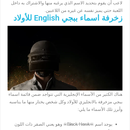
لاعب أن يقوم بتحديد الاسم الذي يرغبه منها والاشتراك به داخل
اللعبة حتي يميز نفسه عن غيره من اللاعبين.
زخرفة اسماء ببجي English للأولاد
هناك الكثير من الأسماء الإنجليزية التي تتواجد ضمن قائمة اسماء
ببجي مزخرفة بالانجليزي للأولاد وكل شخص يختار منها ما يناسبه
وأبرز تلك الأسماء ما يلي:
يوجد اسم ☠︎︎B̷l̷a̷c̷k̷ H̷a̷w̷k̷☠︎︎ وهو يعني الصقر ذات اللون