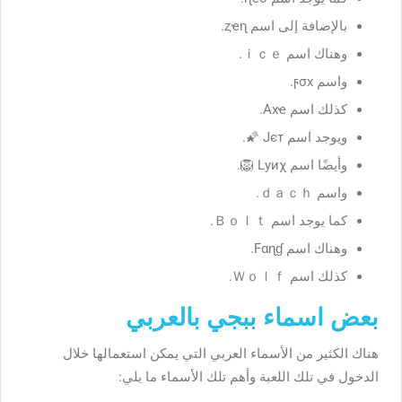
بالإضافة إلى اسم ȥҽɳ.
وهناك اسم ｉｃｅ.
واسم ϝσx.
كذلك اسم Axҽ.
ويوجد اسم Jєт 🌠.
وأيضًا اسم Lуиχ 🦁.
واسم ｄａｃｈ.
كما يوجد اسم Ｂｏｌｔ.
وهناك اسم Fαɳɠ.
كذلك اسم Ｗｏｌｆ.
بعض اسماء ببجي بالعربي
هناك الكثير من الأسماء العربي التي يمكن استعمالها خلال
الدخول في تلك اللعبة وأهم تلك الأسماء ما يلي: