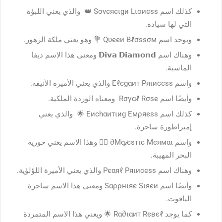
كذلك اسم Ѕσνєяєιgи Lιοиєѕѕ 👑 والذي يعني اللبؤة
التي لها سيادة.
ويوجد اسم Qυєєи Βℓσѕѕσм 💐 وهو يعني ملكة الزهور.
وهناك اسم 𝗗𝗶𝘃𝗮 𝗗𝗶𝗮𝗺𝗼𝗻𝗱 ومعنى هذا الاسم ديفا
الماسية.
واسم Εℓєgαит Pяιиcєѕѕ والذي يعني الأميرة الأنيقة.
وأيضًا اسم Rσүαℓ Rσѕє ومعناه الوردة الملكية.
كذلك اسم Εиchαитιиg Εмρяєѕѕ 🌟 والذي يعني
إمبراطورة ساحرة.
واسم Mα𝒿єѕтιc Мєямαι∂ 🧜‍♀️ وهذا الاسم يعني حورية
البحر المهيبة.
وهناك اسم Pєαяℓ Pяιиcєѕѕ والذي يعني الأميرة اللؤلؤية.
وأيضًا اسم Ѕαρρнιяє Ѕιяєи ومعنى هذا الاسم ساحرة
الياقوت.
كما يوجد Rα∂ιαит Rєвєℓ 🌟 ويعني هذا الاسم المتمردة