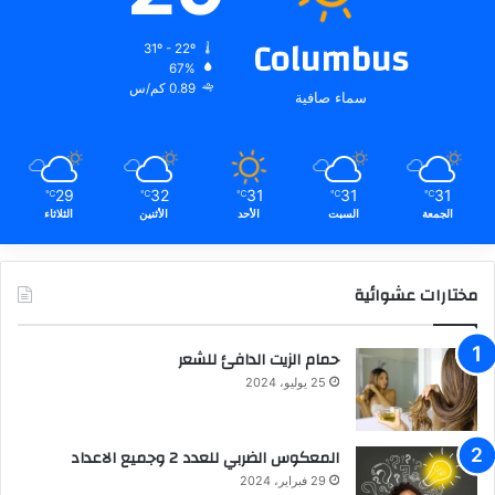
Columbus
31º - 22º
67%
0.89 كم/س
سماء صافية
29
32
31
31
31
℃
℃
℃
℃
℃
الجمعة
السبت
الأحد
الأثنين
الثلاثاء
مختارات عشوائية
حمام الزيت الدافئ للشعر
25 يوليو، 2024
المعكوس الضربي للعدد 2 وجميع الاعداد
29 فبراير، 2024