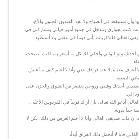
ها وأن نستيقظ في الصباح ولا نجد الصديق الحنون والأخ.
فأنت كنت بجواري وتتدخل في جميع أمور حياتي وتشاركني في
ي الغالي فالذكريات تأتي دوماً في عقلي ولا أستطيع
ي أحدثك ولو لثواني وأحكي لك كل ما أشعر به، لكنك أصبحت
اء.
ا أعرف معناه إلا عند فراقك عني وأنا لا أعلم كيف سأعيش
اتي الصعبة.
ً يا صديقي أحدثك وقلبي وروحي يعتصر من الشوق والحزن على
د إلي.
غالي أدعو الله تعالى بأن أراك قريباً في الفردوس الأعلى.
 جداً بدونه.
أن مات صديقي الغالي وأنا لا أعلم الغرض من ذلك، لكن لا
ي فأنا لا أتحمل ذلك الفراق أبداً.