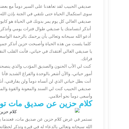
صديقي الحبيب لقد تعاهدنا على السير دوماً مع بعضن
سوى استكمال الحياة حتى نلتقي في الجنة بإذن الله 
صديقي الغالي كل يوم يمر بدونك في الحياة هو كابو
أتذكر ابتسامتك يا صديقي طوال فترات يومي وأتذكر ج
أدعو الله سبحانه وتعالى بأن يرحمك بالرحمة الواسعة
كلما يئست من هذه الحياة وأصبحت حزين أتذكر جميع 
يا صديقي الغالي أفتقدك في حياتي، فأنت القلب النق
فراتك.
كنت لي الأب الحنون والصديق المؤدب والذي ينصحني
أمور حياتي، والآن أشعر بالوحدة والفراغ الشديد فأن
أنت بطل حياتي الذي لن أنساه دوماً ولن يفارقني، أنا
صديقي الحبيب كنت لي السند والمعونة والقوة والمس
وأسعى دوماً نحو أحلامي.
كلام حزين عن صديق مات توي
نستمر في عرض كلام حزين عن صديق مات، فعندما يم
الله سبحانه وتعالى بالدعاء له في قبره وتذكر لحظات