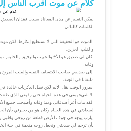
كلام عن موت أقرب الناس إل
يمكن التعبير عن مدى المعاناة بسبب فقدان الصديق
الكلمات كالتالي:
الموت هو الحقيقة التي لا نستطيع إنكارها، لكن موت
والقلب الحزين.
كان لي صديق هو الأخ والحبيب والرفيق والجليس، و
وفاته.
إلى صديقي صاحب الابتسامة النقية والقلب المريح وا
ملتقانا في الجنة.
بمرور الوقت يقل الألم لكن تظل الذكريات خالدة في عق
لا شيء يبقى في هذه الحياة حتى رفيقي الذي ظننت ب
لقد مات أعز أصدقائي ومنذ وفاته وأصبحت جميع الأ
لسعادتي في هذه الحياة وكان هو من يخبرني بأن الحيا
يارب يوجد في جوف الأرض قطعة من روحي وقلبي رح
بأن ترحم لي صديقي وتجعل روحه منعمة في جنة الخل