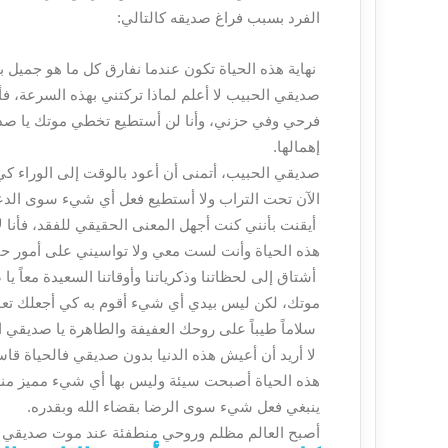
الفرد بسبب فراغ صديقه كالتالي:
نهاية هذه الحياة تكون عندما نفارق كل ما هو جميل ب
صديقي الحبيب لا أعلم لماذا تركتني بهذه السرعة، 
فرحي وفي حزني، وأنا لن أستطيع تخطي موتك يا صديق
إهمالها.
صديقي الحبيب، أتمنى أن أعود بالوقت إلى الوراء ك
الآن تحت التراب ولا أستطيع فعل أي شيء سوى الدع
أيقنت بأنني كنت أجهل المعنى الحقيقي للفقد، فأنا ل
هذه الحياة وأنت لست معي ولا تواسيني على أمور حي
أشتاق إلى لحظاتنا وذكرياتنا وأوقاتنا السعيدة معا
موتك، لكن ليس بيدي أي شيء أقوم به كي أجعلك تعو
سلاماً طيباً على روحك العفيفة والطاهرة يا صديقي ال
لا أريد أن أعيش هذه الدنيا بدون صديقي فالحياة قاسية
هذه الحياة أصبحت سيئة وليس بها أي شيء مميز منذ 
ينبغي فعل شيء سوى الرضا بقضاء الله وبقدره.
أصبح العالم مظلم وروحي منطفئة عند موت صديقي الغال