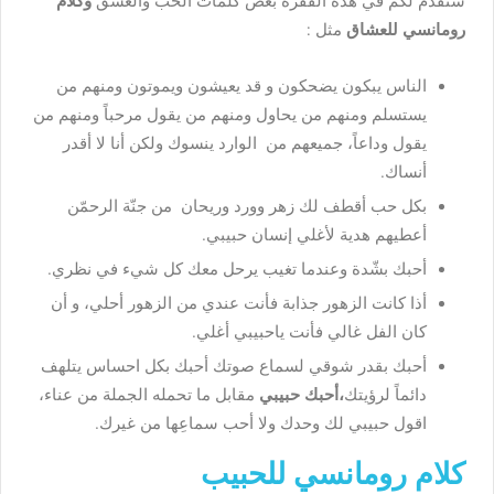
سنقدم لكم في هذه الفقرة بعض كلمات الحب والعشق
وكلام
رومانسي للعشاق
مثل :
الناس يبكون يضحكون و قد يعيشون ويموتون ومنهم من
يستسلم ومنهم من يحاول ومنهم من يقول مرحباً ومنهم من
يقول وداعاً، جميعهم من الوارد ينسوك ولكن أنا لا أقدر
أنساك.
بكل حب أقطف لك زهر وورد وريحان من جنّة الرحمّن
أعطيهم هدية لأغلي إنسان حبيبي.
أحبك بشّدة وعندما تغيب يرحل معك كل شيء في نظري.
أذا كانت الزهور جذابة فأنت عندي من الزهور أحلي، و أن
كان الفل غالي فأنت ياحبيبي أغلي.
أحبك بقدر شوقي لسماع صوتك أحبك بكل احساس يتلهف
دائماً لرؤيتك
،أحبك حبيبي
مقابل ما تحمله الجملة من عناء،
اقول حبيبي لك وحدك ولا أحب سماعِها من غيرك.
كلام رومانسي للحبيب