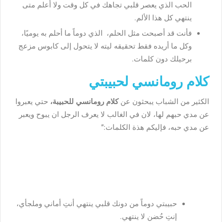
الحب الذي يعصر قلبي تجاهك في كل وقت ولا أعلم متى
ينتهي كل هذا الألم.
فأنت قد أصبحت مثل الحلم، الذي دوماً ما أحلم به يوميًا،
وكل ما أريده فقط تحقيقه ليته لا يتحول إلى كابوس مزعج
برحيلك دون كلمات.
كلام رومانسي لحبيبتي
الكثير من الشباب يبحثون عن
كلام رومانسي للحبيبة،
حتي يعبروا
عن مدي حبهم لها، لان في الغالب لا يعرف الرجل ان يبوح ويعبر
عن مدي حبه، فإليكم هذة الكلمات:”
حبيبتي دوماً من دونك قلبي ينتهي أنتِ أماني وملجأي،
إنتِ حُضن لا ينتهي.