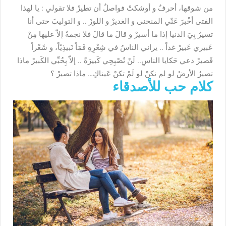
من شوقها، أحرفٌ و أوشكتْ فواصلٌ أن تطيرْ فلا تقولي : يا لهذا
الفتى أخْبرَ عَنّي المنحنى و الغديرْ و اللوزَ .. و التوليبَ حتى أنا
تسيرُ بِيَ الدنيا إذا ما أسيرْ و قالَ ما قالَ فلا نجمةٌ إلاّ عليها مِنْ
عَبيري عَبيرْ غداً .. يراني الناسُ في شِعْرِهِ فَمَاً نَبيذِيّاً، و شَعْراً
قَصيرْ دعي حَكايا الناسِ.. لَنْ تُصْبِحِي كَبيرَةً .. إلاّ بِحُبِّي الكَبيرْ ماذا
تصيرُ الأرضُ لو لم نكنْ لو لَمْ تكنْ عَيناكِ… ماذا تصيرْ ؟
كلام حب للأصدقاء