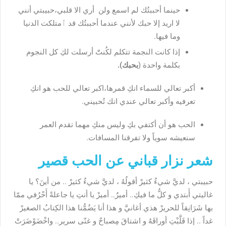
حينما أحببتُك لم اسمع ولن أري الا قلبي،حبيبتي أنني
لا اريد إلا حبك لأنني عندما أحببتُك قد ٱمتلكت الدنيا
وما فيها.
إذا كانت النجمة تتكلم لكُنتّ أرسلت لكِ كل النجوم
بكلمة واحدة (
بحبك).
أكبر
تعالي للسماء انكِ قمرها،اكبر تعالي للحب هو انكِ
تعرفيه وأكبر تعالي عندي انك تُحبيني.
الحب هو أن أكتفي بكِ وليس منكِ مهما تقدم العمر
سنعيشه سوياً ولا تفرقنا المسافات.
شعر نزار قباني عن الحب قصير
حبيبتي ، لديَّ شيءٌ كثيرْ أقولُهُ ، لديَّ شيءٌ كثيرْ .. من أينَ؟ يا
غاليتي أَبتدي و كلُّ ما فيكِ.. أميرٌ.. أميرْ يا أنتِ يا جاعلةً أَحْرُفي ممّا
بها شَرَانِقاً للحريرْ هذي أغانيَّ و هذا أنا يَضُمُّنا هذا الكِتابُ الصغيرْ
غداً .. إذا قَلَّبْتِ أوراقَهُ و اشتاقَ مِصباحٌ و غنّى سرير.. واخْضَوْضَرَتْ