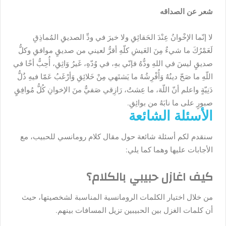
شعر عن الصداقه
لا إنّما الإخْوانُ عِنْدَ الحَقائِقِ ولا خيرَ في ودِّ الصديقِ المُماذِقِ
لَعَمْرُكَ ما شيءٌ مِنَ العَيشِ كلّهِ أقرُّ لعيني من صديقٍ موافقِ وكلُّ
صديقٍ ليسَ في اللهِ ودُّهُ فإنّي بهِ، في وُدّهِ، غَيرُ وَاثِقِ، أُحِبُّ أخًا في
اللّهِ ما صَحّ دينُهُ وَأُفْرِشُهُ ما يَشتَهي مِنْ خَلائِقِ وَأرْغَبُ عَمّا فيهِ ذُلُّ
دَنِيّةٍ واعلم أنّ اللّهَ، ما عِشتُ، رَازِقي صَفيٌّ منَ الإخوانِ كُلُّ مُوافِقٍ
صبورٍ على ما نابَهُ من بوائِقِ.
الأسئلة الشائعة
سنقدم لكم أسئلة شائعة حول مقال كلام رومانسي للحبيب، مع
الأجابات عليها وهما كما يلي:
كيف اغازل حبيبي بالكلام؟
من خلال اختيار الكلمات الرومانسية المناسبة لشخصيتها، حيث
أن كلمات الغزل بين الحبيبين تزيل المسافات بينهم.