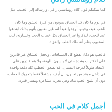
كما يمكنكم قول كلام رومانسي راقي، وإرساله إلي الحبيب مثل:
في يوم ما كان كل العشاق يموتون من كثرة العشق وما كان
للحب عيد، وحينها أوجدوا عيداً له، غير معنيين بأنهم بذلك ابتدعوا
عيد للحب، ليذكروا غير العشاق بكل خيبات الحب وخسارته، ليت
المحبوب يعلم أنه ملك القلب والفؤاد.
فالحب هو ذكاء يقطع كل المسافات، ويجعل العشاق غير قادرين
على الاقتراب بشدة حتى لا ينسون اللهفة، ولا هم قادرين على
الابتعاد طويلاً لدرجة النسيان، فلا تضعوا الحطب كله دفعة واحدة
في داخل موقد من تحبون، بل أبقيه مشتعلاً فقط بتحريك الحطب،
دون أن يلمح الحب يدك وهي تحرك مشاعره ومسار قدره.
أجمل كلام في الحب