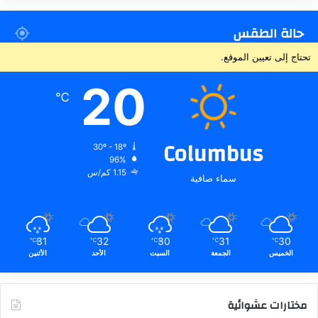
حالة الطقس
تحتاج إلى تعيين الموقع.
20
℃
Columbus
30º - 18º
96%
1.15 كم/س
سماء صافية
31
32
30
31
30
℃
℃
℃
℃
℃
الخميس
الجمعة
السبت
الأحد
الأثنين
مختارات عشوائية