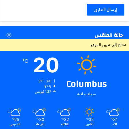
حالة الطقس
تحتاج إلى تعيين الموقع.
20
℃
Columbus
31º - 19º
97%
1.27 كم/س
سماء صافية
25
30
32
32
31
℃
℃
℃
℃
℃
الأحد
الأثنين
الثلاثاء
الأربعاء
الخميس