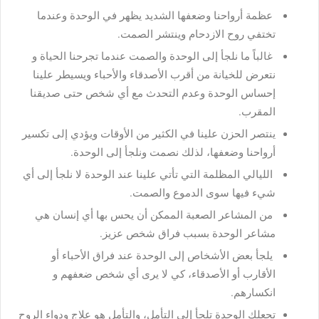
عظمة أرواحنا وضعفها الشديد يظهر في الوحدة وعندما
تختفي روح الازدحام وينتشر الصمت.
غالباً ما نلجأ إلى الوحدة والصمت عندما تجرحنا الحياة و
نتعرض للخيانة من أقرب الأصدقاء والأحباء ويسيطر علينا
إحساس الوحدة وعدم التحدث مع أي شخص حتى صديقنا
المقرب.
ينتصر الحزن علينا في الكثير من الأوقات ويؤدي إلى تكسير
أرواحنا وضعفها، لذلك نصمت ونلجأ إلى الوحدة.
الليالي المظلمة التي تأتي علينا عند الوحدة لا نلجأ إلى أي
شيء فيها سوى الدموع والصمت.
من المشاعر الصعبة الممكن أن يحس بها أي إنسان هي
مشاعر الوحدة بسبب فراق شخص عزيز.
يلجأ بعض الأشخاص إلى الوحدة عند فراق الأحباء أو
الأقارب أو الأصدقاء، كي لا يرى أي شخص ضعفهم و
انكسارهم.
تجعلك الوحدة تلجأ إلى التأمل، والتأمل هو علاج ودواء الروح