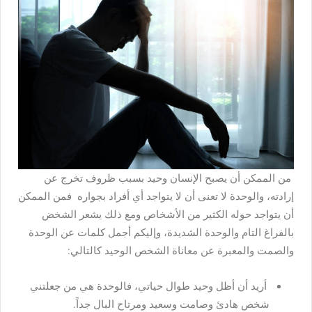
من الممكن أن يصبح الإنسان وحيد بسبب ظروف تخرج عن
إرادته، والوحدة لا تعنى أن لا يتواجد أي أفراد بجواره فمن الممكن
أن يتواجد حوله الكثير من الأشخاص ومع ذلك يشعر الشخض
بالفراغ التام والوحدة الشديدة، وإليكم أجمل كلمات عن الوحدة
والصمت والمعبرة عن معاناة الشخص الوحيد كالتالي:
أريد أن أظل وحيد طوال حياتي، فالوحدة هي من جعلتني
شخص هادئ وصامت وسعيد ومرتاح البال جداً.