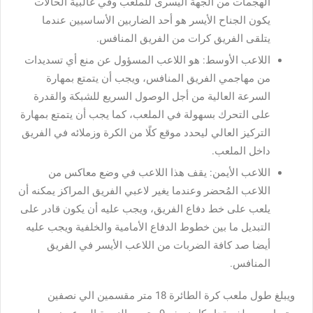
الهجمات من الجهة اليسرى للملعب وفي غالبية الحالات
يكون الجناح الأيسر هو أحد الضاربين الأساسيين عندما
يتلقى الفريق كرات من الفريق المنافس.
اللاعب الأوسط: هو اللاعب المسؤول عن منع أي تسديدات
من مهاجمي الفريق المنافس، ويجب أن يتمتع بمهارة
السرعة العالية من أجل الوصول السريع للشبكة والقدرة
على التحرك بسهولة في الملعب، كما يجب أن يتمتع بمهارة
التركيز العالي ليحدد موقع كلًا من الكرة وزملائه في الفريق
داخل الملعب.
اللاعب الأيمن: يقف هذا اللاعب في وضع معاكس من
اللاعب المُحضر وعندما يغير لاعبي الفريق المراكز يمكنه أن
يلعب على خط دفاع الفريق، ويجب عليه أن يكون قادر على
التبديل ما بين خطوط الدفاع الأمامية والخلفية ويجب عليه
أيضا صد كافة الضربات من اللاعب الأيسر في الفريق
المنافس.
ويبلغ طول ملعب كرة الطائرة 18 متر مقسمين الي نصفين