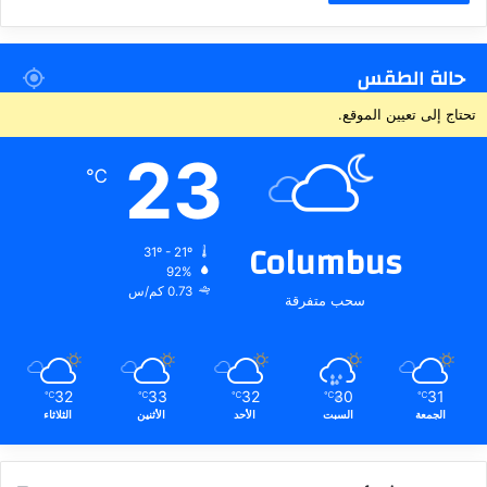
حالة الطقس
تحتاج إلى تعيين الموقع.
23
℃
Columbus
31º - 21º
92%
0.73 كم/س
سحب متفرقة
32
33
32
30
31
℃
℃
℃
℃
℃
الجمعة
السبت
الأحد
الأثنين
الثلاثاء