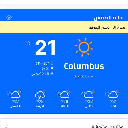
حالة الطقس
تحتاج إلى تعيين الموقع.
21
℃
Columbus
31º - 20º
94%
0.45 كم/س
سماء صافية
27
29
28
32
31
℃
℃
℃
℃
℃
الأحد
الأثنين
الثلاثاء
الأربعاء
الخميس
مختارات عشوائية