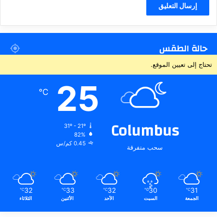
حالة الطقس
تحتاج إلى تعيين الموقع.
25
℃
Columbus
31º - 21º
82%
0.45 كم/س
سحب متفرقة
32
33
32
30
31
℃
℃
℃
℃
℃
الجمعة
السبت
الأحد
الأثنين
الثلاثاء