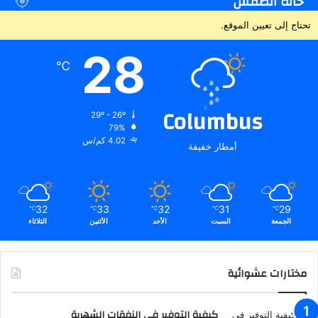
حالة الطقس
تحتاج إلى تعيين الموقع.
28
℃
Columbus
29º - 26º
79%
4.02 كم/س
أمطار خفيفة
32
33
32
31
29
℃
℃
℃
℃
℃
الجمعة
السبت
الأحد
الأثنين
الثلاثاء
مختارات عشوائية
كيفية التوفير في النفقات الشهرية