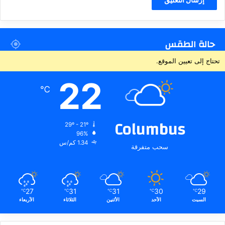
حالة الطقس
تحتاج إلى تعيين الموقع.
22
℃
Columbus
29º - 21º
96%
1.34 كم/س
سحب متفرقة
27
31
31
30
29
℃
℃
℃
℃
℃
السبت
الأحد
الأثنين
الثلاثاء
الأربعاء