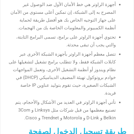
أجهزة الراوتر هي خط الأمان الأول ضد الوصول غير
المصرح به إلى الشبكة، إن تمكين أعلى مستوى من الأمان
على جهاز التوجيه الخاص بك هو أفضل طريقة لحماية
أنظمة الكمبيوتر والمعلومات الخاصة بك من الهجمات.
تحتوي أجهزة الراوتر على برامج، تسمى البرامج الثابتة،
والتي يجب أن تبقى محدثة.
تتصل معظم أجهزة الراوتر بأجهزة الشبكة الأخرى عبر
كابلات الشبكة فقط، ولا تتطلب برامج تشغيل لتشغيلها على
نظام ويندوز أو أنظمة التشغيل الأخرى، وتعمل المواجهات
خوادم بروتوكول تهيئة المضيف الديناميكي (DHCP) في
الشبكات الصغيرة، حيث تقوم بتوليد عناوين IP خاصة
فريدة.
تأتي أجهزة الراوتر في العديد من الأشكال والأحجام، يتم
تصنيع معظمها من قبل شركات مثل Linksys و 3Com
Belkin و D-Link و Motorola و Trendnet و Cisco.
طريقة تسجيل الدخول لصفحة