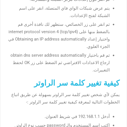
يتم عرض شبكات الواي فاي المتصلة، انقر على اسم
الشبكة لفتح الإعدادات.
ثم انقر على زر الخصائص، ستظهر لك نافذة أخرى قم
بالضغط منها على internet protocol version 4 (tcp/ipv4)
واختيار إعداد Obtaining an IP address automatically في
الجزء العلوي.
ثم قم باختيار obtain dns server address automatically
ارجاع الاعدادات الافتراضي ثم الضغط على زر OK لحفظ
التغييرات.
كيفية تغيير كلمة سر الراوتر
يمكن لأي شخص تغيير كلمة سر الراوتر بسهولة عن طريق اتباع
الخطوات التالية لمعرفة
كيفية تغيير كلمة سر الراوتر
:-
أدخل 192.168.1.1 في شريط العنوان.
اكتب اسم المستخدم والـ password حسب نوع الراوتر.