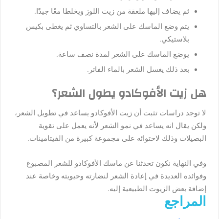
ثم
يضاف
إليها
ملعقة
من
زيت
اللوز
ويخلطا
معًا
جيدًا
.
يتم
وضع
الماسك
على
الشعر
بالتساوي
ثم
يغطى
بكيس
بلاستيكي
.
يوضع
الماسك
على
الشعر
لمدة
نصف
ساعة
.
بعد
ذلك
يغسل
الشعر
بالماء
الفاتر
.
هل
زيت
الأفوكادو
يطول
الشعر؟
لا
توجد
دراسات
تثبت
أن
زيت
الأفوكادو
يساعد
في
تطويل
الشعر،
ولكن
يقال
انه
يساعد
في
نمو
الشعر
لأنه
يعمل
على
تقوية
البصيلات
وذلك
لاحتوائه
على
مجموعة
كبيرة
من
الفيتامينات
.
وفي
النهاية
نكون
تحدثنا
عن
ماسك
الأفوكادو
للشعر
المصبوغ
وفوائده
العديدة
في
إعادة
الشعر
لنضارته
وحيويته
وخاصة
عند
إضافة
بعض
الزيوت
الطبيعية
إليه
.
المراجع