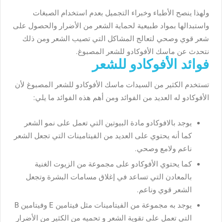
ولهذا
ينصح
الأطباء
وخبراء
التجميل
بعدم
استخدام
الصبغات
واستبدالها
بمواد
طبيعية
لحماية
الشعر
من
الأضرار
والحصول
على
شعر
قوي
وصحي
لتعالج
المشاكل
التي
تصيب
الشعر
ومن
ذلك
نتحدث
عن
ماسك
الأفوكادو
للشعر
المصبوغ
.
فوائد الأفوكادو للشعر
تستخدم
الكثير
من
السيدات
ماسك
الأفوكادو
للشعر
المصبوغ
لأن
الأفوكادو
له
العديد
من
الفوائد
ومن
أهم
هذه
الفوائد
ما
يلي
:
يوجد
بالافوكادو
مادة
البيوتين
التي
تعمل
على
نمو
الشعر
كما
أنه
يحتوي
على
العديد
من
الفيتامينات
التي
تجعل
الشعر
ناعم
ولامع
وصحي
.
كما
يحتوي
الأفوكادو
على
مجموعة
من
الزيوت
الغنية
بالمعادن
التي
تساعد
في
إغلاق
مسامات
البشرة
وتجعل
الشعر
قوي
وناعم
.
يوجد
به
مجموعة
من
الفيتامينات
مثل
فيتامين
E
وفيتامين
B
التي
تعمل
على
تقوية
الشعر
و
تحميه
من
الكثير
من
الأضرار