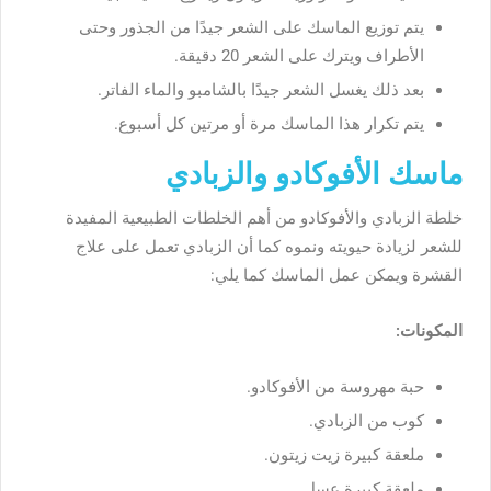
يتم
توزيع
الماسك
على
الشعر
جيدًا
من
الجذور
وحتى
الأطراف
ويترك
على
الشعر
20
دقيقة
.
بعد
ذلك
يغسل
الشعر
جيدًا
بالشامبو
والماء
الفاتر
.
يتم
تكرار
هذا
الماسك
مرة
أو
مرتين
كل
أسبوع
.
ماسك الأفوكادو والزبادي
خلطة
الزبادي
والأفوكادو
من
أهم
الخلطات
الطبيعية
المفيدة
للشعر
لزيادة
حيويته
ونموه
كما
أن
الزبادي
تعمل
على
علاج
القشرة
ويمكن
عمل
الماسك
كما
يلي
:
المكونات
:
حبة
مهروسة
من
الأفوكادو
.
كوب
من
الزبادي
.
ملعقة
كبيرة
زيت
زيتون
.
ملعقة
كبيرة
عسل
.