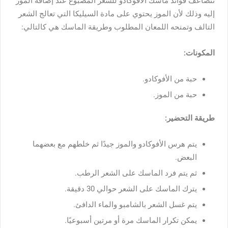
تتضاعف
فوائد
ماسك
الأفوكادو
للشعر
المصبوغ
عند
إضافة
الموز
إليه
وذلك
لأن
الموز
يحتوي
على
مادة
السيليكا
التي
تعالج
الشعر
التالف
وتمنحه
اللمعان
المطلوب
وطريقة
الماسك
هي
كالتالي
:
المكونات
:
حبة
من
الأفوكادو
.
حبة
من
الموز
.
طريقة
التحضير
:
يتم
هرس
الأفوكادو
والموز
جيدًا
ثم
خلطهم
مع
بعضهما
البعض
.
ثم
يتم
فرد
الماسك
على
الشعر
الرطب
.
يترك
الماسك
على
الشعر
حوالي
30
دقيقة
.
يتم
غسل
الشعر
بالشامبو
والماء
الدافئ
.
يمكن
تكرار
الماسك
مرة
أو
مرتين
أسبوعيًا
.