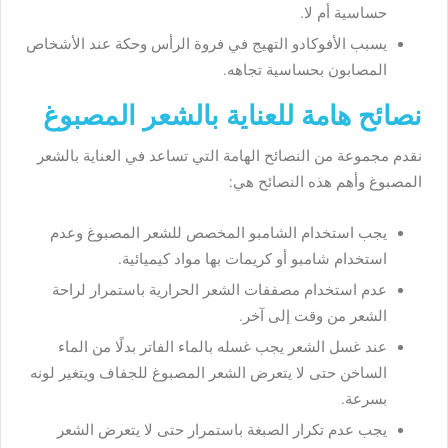
حساسية
أم
لا
.
يسبب
الأفوكادو
التهيج
في
فروة
الرأس
وحكة
عند
الأشخاص
المصابون
بحساسية
تجاهه
.
نصائح هامة للعناية بالشعر المصبوغ
نقدم
مجموعة
من
النصائح
الهامة
التي
تساعد
في
العناية
بالشعر
المصبوغ
وأهم
هذه
النصائح
هي
:
يجب
استخدام
الشامبو
المخصص
للشعر
المصبوغ
وعدم
استخدام
شامبو
أو
كريمات
بها
مواد
كيميائية
.
عدم
استخدام
مصففات
الشعر
الحرارية
باستمرار
لراحة
الشعر
من
وقت
إلى
آخر
.
عند
غسل
الشعر
يجب
غسله
بالماء
الفاتر
بدلًا
من
الماء
الساخن
حتى
لا
يتعرض
الشعر
المصبوغ
للجفاف
ويتغير
لونه
بسرعة
.
يجب
عدم
تكرار
الصبغة
باستمرار
حتى
لا
يتعرض
الشعر