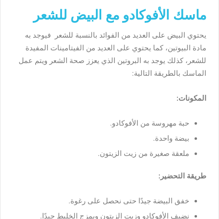
ماسك الأفوكادو مع البيض للشعر
يحتوي
البيض
على
العديد
من
الفوائد
بالنسبة
للشعر
فيوجد
به
مادة
البيوتين، كما
يحتوي
على
العديد
من
الفيتامينات
المفيدة
للشعر، كذلك
يوجد
به
البروتين
الذي
يعزز
صحة
الشعر
ويتم
عمل
الماسك
بالطريقة
التالية
:
المكونات
:
حبة
مهروسة
من
الأفوكادو
.
بيضة
واحدة
.
ملعقة
صغيرة
من
زيت
الزيتون
.
طريقة
التحضير
:
خفق
البيضة
جيدًا
حتى
نحصل
على
رغوة
.
نضيف
الأفوكادو
وزيت
الزيتون
ويمزج
الخليط
جيدًا
.