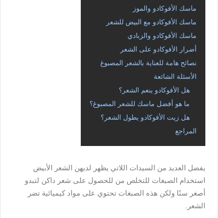
ماسك الأفوكادو والموز
ماسك الأفوكادو مع البيض للشعر
ماسك الأفوكادو والزبادي
أضرار الأفوكادو على الشعر
نصائح هامة للعناية بالشعر المصبوغ
الأسئلة الشائعة
هل الأفوكادو ينعم الشعر؟
ما هو أفضل ماسك للشعر المصبوغ؟
هل زيت الأفوكادو يطول الشعر؟
المراجع
يفضل
العديد
من
السيدات
اللاتي
يظهر
لديهن
الشعر
الأبيض
استخدام
الصبغات
للتخلص
من
للحصول
على
شعر
داكن
لتبدو
أصغر
سنًا
ولكن
هذه
الصبغات
تحتوي
على
مواد
كيميائية
تضر
الشعر
.