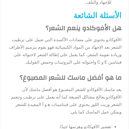
للإجهاد
والتلف
.
الأسئلة الشائعة
هل
الأفوكادو
ينعم
الشعر؟
الأفوكادو
يحتوي
على
مضادات
الأكسدة
التي
تعمل
على
ترطيب
الشعر
بعد
الإجهاد
من
المواد
الكيميائية
فهو
يقوم
بترميم
الأطراف
وزيادة
نعومة
الشعر، كما
يعمل
على
إطالة
الشعر
لاحتوائه
على
فيتامين
E
و
C
واحتوائه
على
البروتينات
وحمض
الفوليك
.
ما
هو
أفضل
ماسك
للشعر
المصبوغ؟
يعد
ماسك
الأفوكادو
للشعر
المصبوغ
هو
أفضل
ماسك
لأن
الأفوكادو
يعالج
مشاكل
الصبغة
كما
أنه
يعمل
على
ترطيب
وتنعيم
الشعر
وزيت
اللوز
يحتوي
على
فيتامينات
ه
‍
و
أ
المفيدة
للشعر
ويمكن
عمل
الماسك
كما
يلي
:
تقشير
الأفوكادو
وهرسها
جيدًا
.