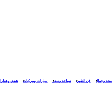
حة وجمال
فن الطهي
سياحة وسفر
سيارات ومركبات
شقق وعقارا