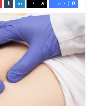
س
فيسبوك
X
ل
ب
ر
ي
د
ا
إ
ل
ك
ت
ر
و
ن
ي
ا