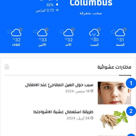
Columbus
92%
0.73 كم/س
سحب متفرقة
32
33
32
30
31
℃
℃
℃
℃
℃
الجمعة
السبت
الأحد
الأثنين
الثلاثاء
مختارات عشوائية
سبب حول العين المفاجئ عند الاطفال
18 سبتمبر، 2024
طريقة استعمال عشبة الاشواجندا
28 أبريل، 2024