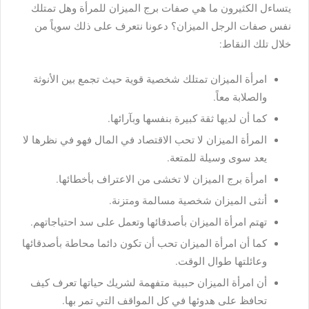
يتساءل الكثيرون ما هي صفات برج الميزان للمرأة وهل تمتلك
نفس صفات الرجل الميزان؟ دعونا نتعرف على ذلك سوياً من
خلال تلك النقاط:
امرأة الميزان تمتلك شخصية قوية حيث تجمع بين الأنوثة
والصلابة معاً.
كما أن لديها ثقة كبيرة بنفسها وبآرائها.
المرأة الميزان لا تحب الاقتصاد في المال فهو في نظرها لا
يعد سوى وسيلة للمتعة.
امرأة برج الميزان لا تخشى من الاعتراف بأخطائها.
أنثى الميزان شخصية مسالمة ومتزنة.
تهتم امرأة الميزان بأصدقائها وتعمل على سد احتياجاتهم.
كما أن امرأة الميزان تحب أن تكون دائما محاطة بأصدقائها
وعائلتها طوال الوقت.
أن امرأة الميزان حبيبة متفهمة لشريك حياتها تعرف كيف
تحافظ على هدوئها في كل المواقف التي تمر بها.