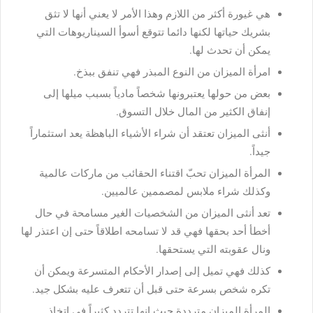
هي غيورة أكثر من اللازم وهذا الأمر لا يعني أنها لا تثق
بشريك حياتها لكنها دائما تتوقع أسوأ السيناريوهات التي
يمكن أن تحدث لها.
امرأة الميزان من النوع المبذر فهي تنفق ببذخ.
بعض من حولها يعتبرونها شخصاً مادياً بسبب ميلها إلى
إنفاق الكثير من المال خلال التسوق.
أنثى الميزان تعتقد أن شراء الأشياء الباهظة يعد استثماراً
جيداً.
المرأة الميزان تحبّ اقتناء الحقائب من ماركات عالمية
وكذلك شراء ملابس لمصممين عالميين.
تعد أنثى الميزان من الشخصيات الغير مسامحة في حال
أخطأ أحد بحقها فهي قد لا تسامحه اطلاقاً حتى إن اعتذر لها
ونال عقوبته التي يستحقها.
كذلك فهي تميل إلى إصدار الأحكام المتسرعة ويمكن أن
تكره شخص بسرعة حتى قبل أن تتعرف عليه بشكل جيد.
المرأة الميزان مترددة حيث انها تتردد كثيراً في إتخاذ