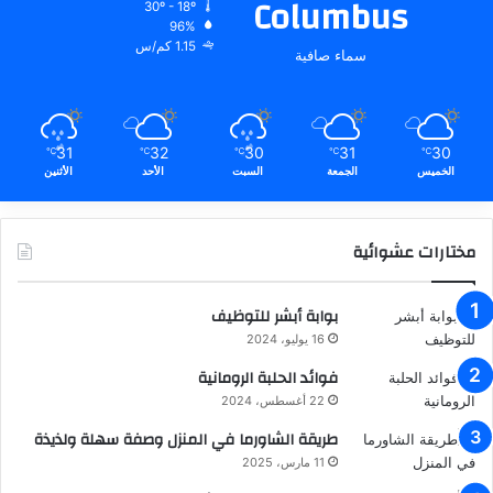
Columbus
30º - 18º
96%
1.15 كم/س
سماء صافية
31
32
30
31
30
℃
℃
℃
℃
℃
الخميس
الجمعة
السبت
الأحد
الأثنين
مختارات عشوائية
بوابة أبشر للتوظيف
16 يوليو، 2024
فوائد الحلبة الرومانية
22 أغسطس، 2024
طريقة الشاورما في المنزل وصفة سهلة ولذيذة
11 مارس، 2025